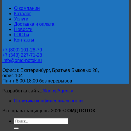
О компании
Каталог
Услуги
Доставка и оплата
Новости
ГОСТы
Контакты
+7 (800) 101-28-79
+7 (343) 227-71-28
info@omd-potok.ru
Офис: г. Екатеринбург, Братьев Быковых 28,
офис 104
Пн-пт 8:00-18:00 без перерывов
Разработка сайта:
Sunny Agency
Политика конфиденциальности
Все права защищены 2026 ©
ОМД ПОТОК
Искать: