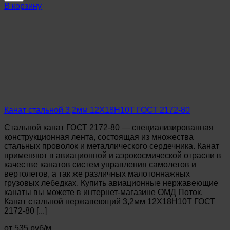
Канат
В корзину
стальной
1,8мм
ГОСТ
2172-
80
оцинкованный
С
Канат стальной 3,2мм 12Х18Н10Т ГОСТ 2172-80
Стальной канат ГОСТ 2172-80 — специализированная
конструкционная лента, состоящая из множества
стальных проволок и металлического сердечника. Канат
применяют в авиационной и аэрокосмической отрасли в
качестве канатов систем управления самолетов и
вертолетов, а так же различных малотоннажных
грузовых лебедках. Купить авиационные нержавеющие
канаты вы можете в интернет-магазине ОМД Поток.
Канат стальной нержавеющий 3,2мм 12Х18Н10Т ГОСТ
2172-80 [...]
от 535 руб/м