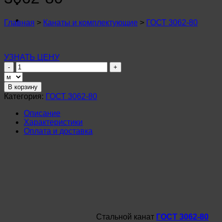
n
u
n
Главная
>
Канаты и комплектующие
>
ГОСТ 3062-80
u
n
u
n
УЗНАТЬ ЦЕНУ
u
Количество
n
товара
u
Канат
В корзину
n
стальной
Категория:
ГОСТ 3062-80
u
1,8мм
n
ГОСТ
Описание
u
3062-
Характеристики
n
80
Оплата и доставка
u
n
u
n
u
Стальной канат
ГОСТ 3062-80