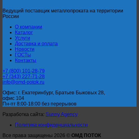
Ведущий поставщик металлопроката на территории
России
О компании
Каталог
Услуги
Доставка и оплата
Новости
ГОСТы
Контакты
+7 (800) 101-28-79
+7 (343) 227-71-28
info@omd-potok.ru
Офис: г. Екатеринбург, Братьев Быковых 28,
офис 104
Пн-пт 8:00-18:00 без перерывов
Разработка сайта:
Sunny Agency
Политика конфиденциальности
Все права защищены 2026 ©
ОМД ПОТОК