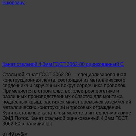
Канат
В корзину
стальной
1,0мм
ГОСТ
3062-
80
оцинкованный
С
Канат стальной 4,3мм ГОСТ 3062-80 оцинкованный С
Стальной канат ГОСТ 3062-80 — специализированная
конструкционная лента, состоящая из металлического
сердечника и скрученных вокруг сердечника проволок.
Применяется в строительстве, электроэнергетике и
различных производственных областях для монтажа
подвесных крыш, растяжек мачт, перемычек заземлений
металлических конструкций и тросовых ограждений.
Купить стальные канаты вы можете в интернет-магазине
ОМД Поток. Канат стальной оцинкованный 4,3мм ГОСТ
3062-80 в наличии [...]
от 49 руб/м