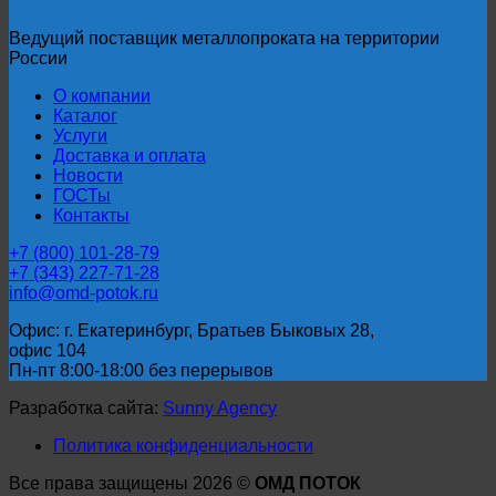
Ведущий поставщик металлопроката на территории
России
О компании
Каталог
Услуги
Доставка и оплата
Новости
ГОСТы
Контакты
+7 (800) 101-28-79
+7 (343) 227-71-28
info@omd-potok.ru
Офис: г. Екатеринбург, Братьев Быковых 28,
офис 104
Пн-пт 8:00-18:00 без перерывов
Разработка сайта:
Sunny Agency
Политика конфиденциальности
Все права защищены 2026 ©
ОМД ПОТОК