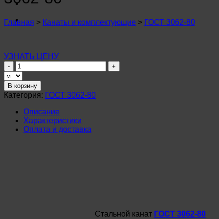
n
u
n
Главная
>
Канаты и комплектующие
>
ГОСТ 3062-80
u
n
u
n
УЗНАТЬ ЦЕНУ
u
Количество
n
товара
u
Канат
В корзину
n
стальной
Категория:
ГОСТ 3062-80
u
3,4мм
n
ГОСТ
Описание
u
3062-
Характеристики
n
80
Оплата и доставка
u
n
u
n
u
Стальной канат
ГОСТ 3062-80