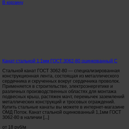
Канат
В корзину
стальной
0,85мм
ГОСТ
3062-
80
оцинкованный
С
Канат стальной 1,1мм ГОСТ 3062-80 оцинкованный С
Стальной канат ГОСТ 3062-80 — специализированная
конструкционная лента, состоящая из металлического
сердечника и скрученных вокруг сердечника проволок.
Применяется в строительстве, электроэнергетике и
различных производственных областях для монтажа
подвесных крыш, растяжек мачт, перемычек заземлений
металлических конструкций и тросовых ограждений.
Купить стальные канаты вы можете в интернет-магазине
ОМД Поток. Канат стальной оцинкованный 1,1мм ГОСТ
3062-80 в наличии [...]
от 18 руб/м