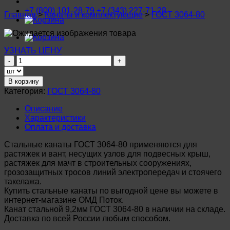
+7 (800) 101-28-79
+7 (343) 227-71-28
Главная
>
Канаты и комплектующие
>
ГОСТ 3064-80
УЗНАТЬ ЦЕНУ
Количество
товара
Канат
В корзину
стальной
Категория:
ГОСТ 3064-80
9,2мм
ГОСТ
Описание
3064-
Характеристики
80
Оплата и доставка
Стальные канаты ГОСТ 3064-80 применяются для
растяжек и вант, несущих узлов для подвесных крыш,
растяжек для мачт в строительных сооружениях,
грозозащитных тросов линий электропередач и стоячего
такелажа.
Купить стальные канаты по выгодной цене вы можете в
интернет-магазине ОМД Поток.
Канат стальной 9,2мм ГОСТ 3064-80 в наличии на складе.
Доставка по всей России любым способом.