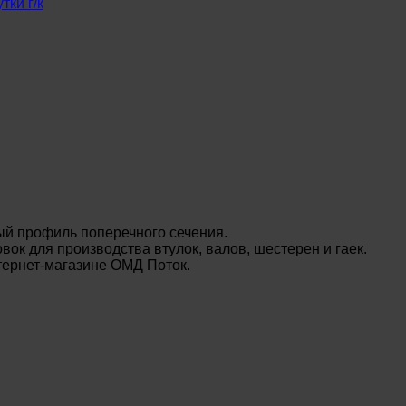
тки г/к
ый профиль поперечного сечения.
вок для производства втулок, валов, шестерен и гаек.
тернет-магазине ОМД Поток.