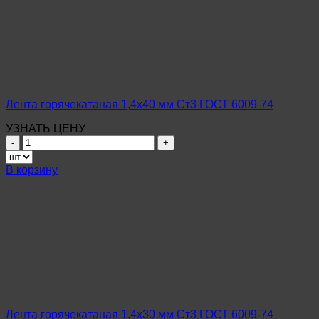
Ст3
ГОСТ
6009-
74
Лента горячекатаная 1,4х40 мм Ст3 ГОСТ 6009-74
УЗНАТЬ ЦЕНУ
Количество
товара
Лента
В корзину
горячекатаная
1,4х40
мм
Ст3
ГОСТ
6009-
74
Лента горячекатаная 1,4х30 мм Ст3 ГОСТ 6009-74