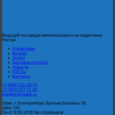
ГОСТ
6009-
74
Ведущий поставщик металлопроката на территории
России
О компании
Каталог
Услуги
Доставка и оплата
Новости
ГОСТы
Контакты
+7 (800) 101-28-79
+7 (343) 227-71-28
info@omd-potok.ru
Офис: г. Екатеринбург, Братьев Быковых 28,
офис 104
Пн-пт 8:00-18:00 без перерывов