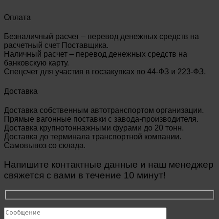
Оплата
Безналичный расчет – перевод денежных средств на
расчетный счет Поставщика.
Наличный расчет – перевод денежных средств на
банковскую карту.
Спецсчет для участия в госзакупках по 44-ФЗ и 223-ФЗ.
Доставка
Доставка собственным автотранспортом организации.
Прямые вагонные поставки с завода-производителя.
Доставка крупнотоннажными фурами до 20 тонн.
Доставка до терминала транспортной компании.
Самовывоз со склада.
Напишите контактные данные и наш менеджер
свяжется с вами в течение 10 минут!