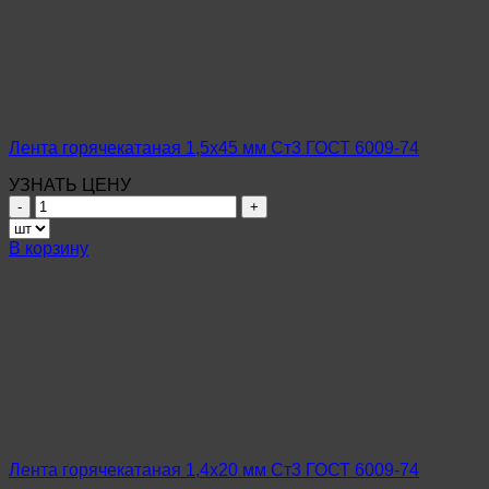
ГОСТ
6009-
74
Лента горячекатаная 1,5х45 мм Ст3 ГОСТ 6009-74
УЗНАТЬ ЦЕНУ
Количество
товара
Лента
В корзину
горячекатаная
1,5х45
мм
Ст3
ГОСТ
6009-
74
Лента горячекатаная 1,4х20 мм Ст3 ГОСТ 6009-74