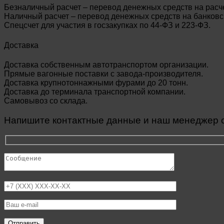
Безналичный расчет – перевод денежных средств на расч
Наличный расчет – перевод денежных средств на банковск
Спецсчет для участия в госзакупках по 44-ФЗ и 223-ФЗ.
Доставка
Доставка собственным автотранспортом организации.
Прямые вагонные поставки с завода-производителя.
Доставка крупнотоннажными фурами до 20 тонн.
Доставка до терминала транспортной компании.
Самовывоз со склада.
Напишите контактные данные и наш менеджер св