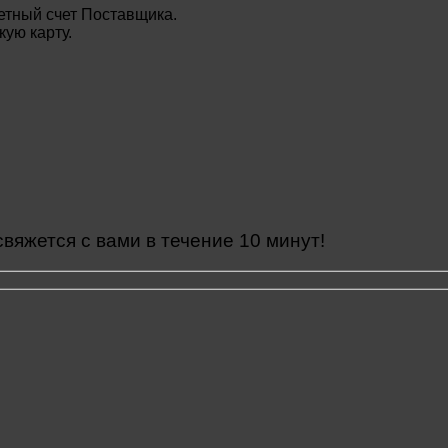
етный счет Поставщика.
ую карту.
яжется с вами в течение 10 минут!