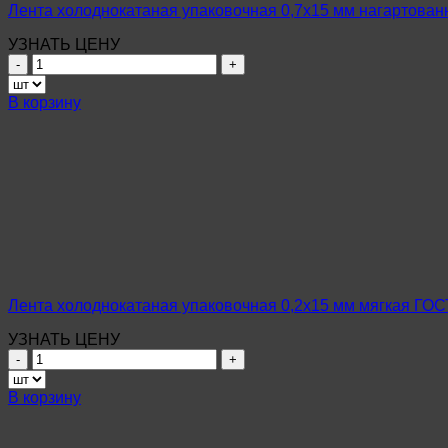
Лента холоднокатаная упаковочная 0,7х15 мм нагартован
УЗНАТЬ ЦЕНУ
Количество
товара
Лента
В корзину
холоднокатаная
упаковочная
0,7х15
мм
нагартованная
ГОСТ
3560-
73
Лента холоднокатаная упаковочная 0,2х15 мм мягкая ГОС
УЗНАТЬ ЦЕНУ
Количество
товара
Лента
В корзину
холоднокатаная
упаковочная
0,2х15