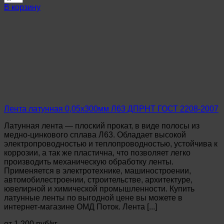
Лента
В корзину
латунная
0,5х300мм
Л63
ДПРНП
ГОСТ
2208-
2007
Лента латунная 0,05х300мм Л63 ДПРНТ ГОСТ 2208-2007
Латунная лента — плоский прокат, в виде полосы из
медно-цинкового сплава Л63. Обладает высокой
электропроводностью и теплопроводностью, устойчива к
коррозии, а так же пластична, что позволяет легко
производить механическую обработку ленты.
Применяется в электротехнике, машиностроении,
автомобилестроении, строительстве, архитектуре,
ювелирной и химической промышленности. Купить
латунные ленты по выгодной цене вы можете в
интернет-магазине ОМД Поток. Лента [...]
от 1 200 руб/кг