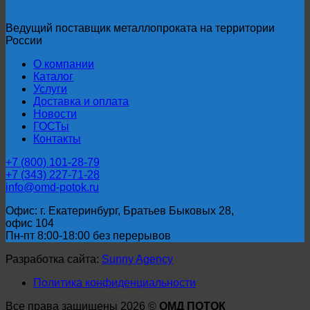
Ведущий поставщик металлопроката на территории
России
О компании
Каталог
Услуги
Доставка и оплата
Новости
ГОСТы
Контакты
+7 (800) 101-28-79
+7 (343) 227-71-28
info@omd-potok.ru
Офис: г. Екатеринбург, Братьев Быковых 28,
офис 104
Пн-пт 8:00-18:00 без перерывов
Разработка сайта:
Sunny Agency
Политика конфиденциальности
Все права защищены 2026 ©
ОМД ПОТОК