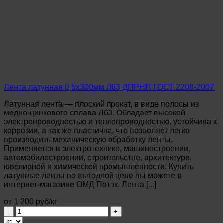
0,8х300мм
Л63
ДПРНТ
ГОСТ
2208-
2007
Лента латунная 0,5х300мм Л63 ДПРНП ГОСТ 2208-2007
Латунная лента — плоский прокат, в виде полосы из
медно-цинкового сплава Л63. Обладает высокой
электропроводностью и теплопроводностью, устойчива к
коррозии, а так же пластична, что позволяет легко
производить механическую обработку ленты.
Применяется в электротехнике, машиностроении,
автомобилестроении, строительстве, архитектуре,
ювелирной и химической промышленности. Купить
латунные ленты по выгодной цене вы можете в
интернет-магазине ОМД Поток. Лента [...]
от 1 200 руб/кг
Количество
товара