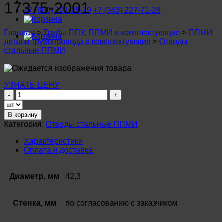
17375-2001
+7 (800) 101-28-79
+7 (343) 227-71-28
Главная
>
Трубы ППУ, ППМИ и комплектующие
>
ППМИ
детали трубопровода и комплектующие
>
Отводы
стальные ППМИ
УЗНАТЬ ЦЕНУ
Количество
товара
Отвод
В корзину
стальной
Категория:
Отводы стальные ППМИ
ø
42,3
Характеристики
мм
Оплата и доставка
(Ду32)
ППМИ
Ст20
Диаметр, мм
42,3
ГОСТ
17375-
2001
Стенка, мм
по согласованию с заказчиком