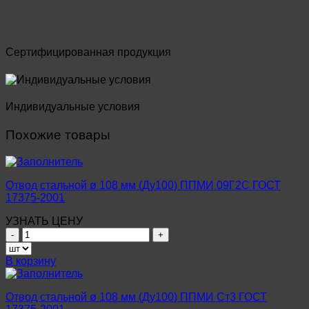
Сертифицированная продукция
Индивидуальные условия
Похожие товары
Отвод стальной ø 108 мм (Ду100) ППМИ 09Г2С ГОСТ
17375-2001
УЗНАТЬ ЦЕНУ
Количество
товара
Отвод
В корзину
стальной
ø
108
Отвод стальной ø 108 мм (Ду100) ППМИ Ст3 ГОСТ
мм