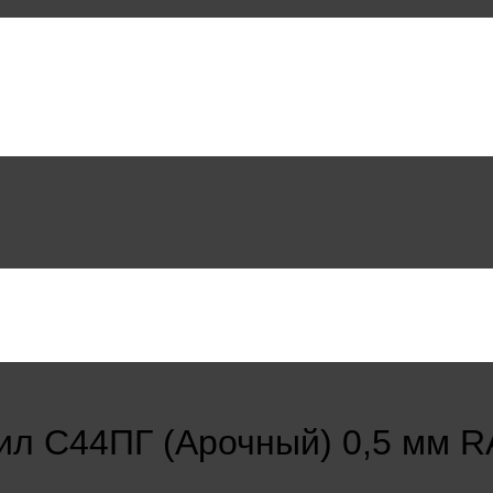
ил С44ПГ (Арочный) 0,5 мм R