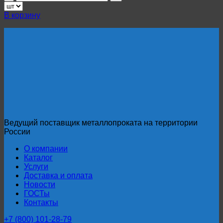
товара
Продольно-
В корзину
гнутый
профнастил
С44ПГ
(Арочный)
0,5
мм
RAL
1013
Ведущий поставщик металлопроката на территории
России
О компании
Каталог
Услуги
Доставка и оплата
Новости
ГОСТы
Контакты
+7 (800) 101-28-79