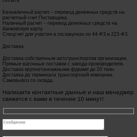
Оплата
Безналичный расчет – перевод денежных средств на
расчетный счет Поставщика.
Наличный расчет – перевод денежных средств на
банковскую карту.
Спецсчет для участия в госзакупках по 44-ФЗ и 223-ФЗ.
Доставка
Доставка собственным автотранспортом организации.
Прямые вагонные поставки с завода-производителя.
Доставка крупнотоннажными фурами до 20 тонн.
Доставка до терминала транспортной компании.
Самовывоз со склада.
Напишите контактные данные и наш менеджер
свяжется с вами в течение 10 минут!