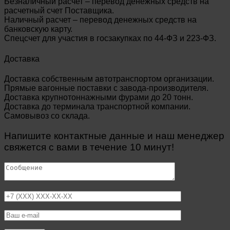
Безналичный расчет – перевод денежных средств на
расчетный счет Поставщика.
Наличный расчет – перевод денежных средств на
банковскую карту.
Спецсчет для участия в госзакупках по 44-ФЗ и 223-ФЗ.
Доставка
Доставка собственным автотранспортом организации.
Прямые вагонные поставки с завода-производителя.
Доставка крупнотоннажными фурами до 20 тонн.
Доставка до терминала транспортной компании.
Самовывоз со склада.
Напишите контактные данные и наш менеджер
свяжется с вами в течение 10 минут!