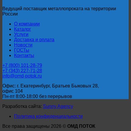
Ведущий поставщик металлопроката на территории
России
О компании
Каталог
Услуги
Доставка и оплата
Новости
ГОСТы
Контакты
+7 (800) 101-28-79
+7 (343) 227-71-28
info@omd-potok.ru
Офис: г. Екатеринбург, Братьев Быковых 28,
офис 104
Пн-пт 8:00-18:00 без перерывов
Разработка сайта:
Sunny Agency
Политика конфиденциальности
Все права защищены 2026 ©
ОМД ПОТОК