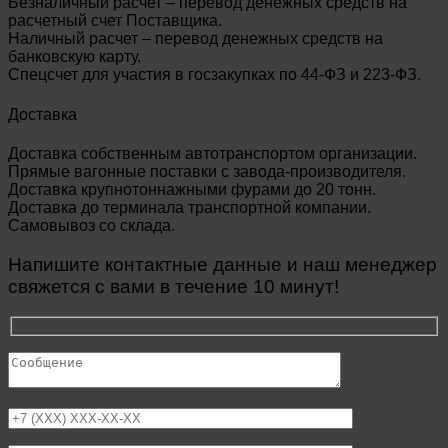
Безналичный расчет – перевод денежных средств на
расчетный счет Поставщика.
Наличный расчет – перевод денежных средств на
банковскую карту.
Спецсчет для участия в госзакупках по 44-ФЗ и 223-ФЗ.
Доставка
Доставка собственным автотранспортом организации.
Прямые вагонные поставки с завода-производителя.
Доставка крупнотоннажными фурами до 20 тонн.
Доставка до терминала транспортной компании.
Самовывоз со склада.
Напишите контактные данные и наш менеджер
свяжется с вами в течение 10 минут!