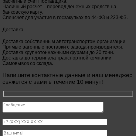
расчетный счет Поставщика.
Наличный расчет – перевод денежных средств на
банковскую карту.
Спецсчет для участия в госзакупках по 44-ФЗ и 223-ФЗ.
Доставка
Доставка собственным автотранспортом организации.
Прямые вагонные поставки с завода-производителя.
Доставка крупнотоннажными фурами до 20 тонн.
Доставка до терминала транспортной компании.
Самовывоз со склада.
Напишите контактные данные и наш менеджер
свяжется с вами в течение 10 минут!