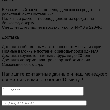
Оплата
Безналичный расчет – перевод денежных средств на
расчетный счет Поставщика.
Наличный расчет – перевод денежных средств на
банковскую карту.
Спецсчет для участия в госзакупках по 44-ФЗ и 223-ФЗ.
Доставка
Доставка собственным автотранспортом организации.
Прямые вагонные поставки с завода-производителя.
Доставка крупнотоннажными фурами до 20 тонн.
Доставка до терминала транспортной компании.
Самовывоз со склада.
Напишите контактные данные и наш менеджер
свяжется с вами в течение 10 минут!