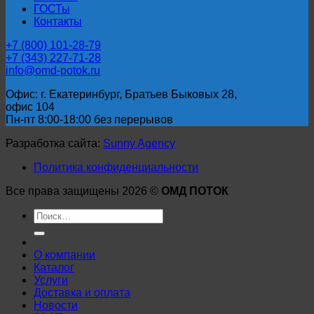
ГОСТы
Контакты
+7 (800) 101-28-79
+7 (343) 227-71-28
info@omd-potok.ru
Офис: г. Екатеринбург, Братьев Быковых 28,
офис 104
Пн-пт 8:00-18:00 без перерывов
Разработка сайта:
Sunny Agency
Политика конфиденциальности
Все права защищены 2026 ©
ОМД ПОТОК
Искать:
О компании
Каталог
Услуги
Доставка и оплата
Новости