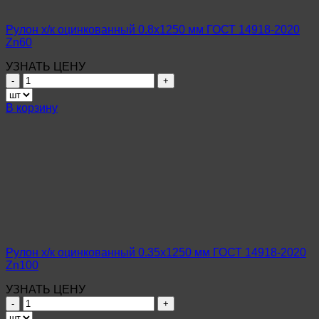
Рулон х/к оцинкованный 0.8х1250 мм ГОСТ 14918-2020
Zn60
УЗНАТЬ ЦЕНУ
Количество
товара
Рулон
В корзину
х/
к
оцинкованный
0.8х1250
мм
ГОСТ
14918-
2020
Zn60
Рулон х/к оцинкованный 0.35х1250 мм ГОСТ 14918-2020
Zn100
УЗНАТЬ ЦЕНУ
Количество
товара