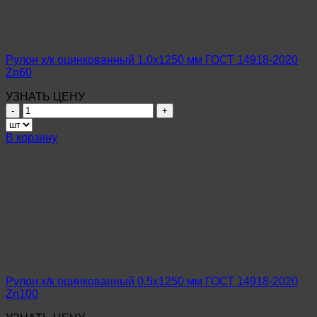
14918-
2020
Zn140
Рулон х/к оцинкованный 1.0х1250 мм ГОСТ 14918-2020
Zn60
УЗНАТЬ ЦЕНУ
Количество
товара
Рулон
В корзину
х/
к
оцинкованный
1.0х1250
мм
ГОСТ
14918-
2020
Zn60
Рулон х/к оцинкованный 0.5х1250 мм ГОСТ 14918-2020
Zn100