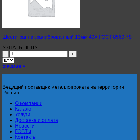
8560-
78
Шестигранник калиброванный 13мм 40Х ГОСТ 8560-78
УЗНАТЬ ЦЕНУ
Количество
товара
Шестигранник
В корзину
калиброванный
13мм
40Х
ГОСТ
Ведущий поставщик металлопроката на территории
8560-
России
78
О компании
Каталог
Услуги
Доставка и оплата
Новости
ГОСТы
Контакты