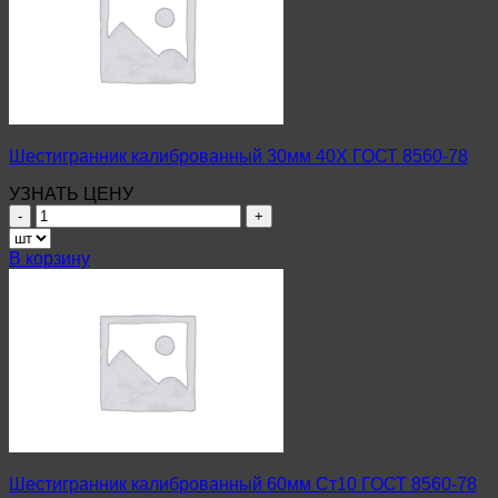
ГОСТ
8560-
78
Шестигранник калиброванный 30мм 40Х ГОСТ 8560-78
УЗНАТЬ ЦЕНУ
Количество
товара
Шестигранник
В корзину
калиброванный
30мм
40Х
ГОСТ
8560-
78
Шестигранник калиброванный 60мм Ст10 ГОСТ 8560-78