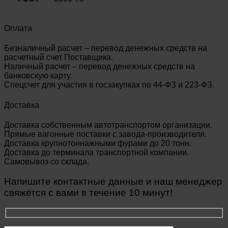
Оплата
Безналичный расчет – перевод денежных средств на
расчетный счет Поставщика.
Наличный расчет – перевод денежных средств на
банковскую карту.
Спецсчет для участия в госзакупках по 44-ФЗ и 223-ФЗ.
Доставка
Доставка собственным автотранспортом организации.
Прямые вагонные поставки с завода-производителя.
Доставка крупнотоннажными фурами до 20 тонн.
Доставка до терминала транспортной компании.
Самовывоз со склада.
Напишите контактные данные и наш менеджер
свяжется с вами в течение 10 минут!