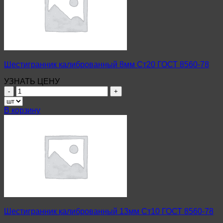
8560-
78
Шестигранник калиброванный 8мм Ст20 ГОСТ 8560-78
УЗНАТЬ ЦЕНУ
Количество
товара
Шестигранник
В корзину
калиброванный
8мм
Ст20
ГОСТ
8560-
78
Шестигранник калиброванный 13мм Ст10 ГОСТ 8560-78