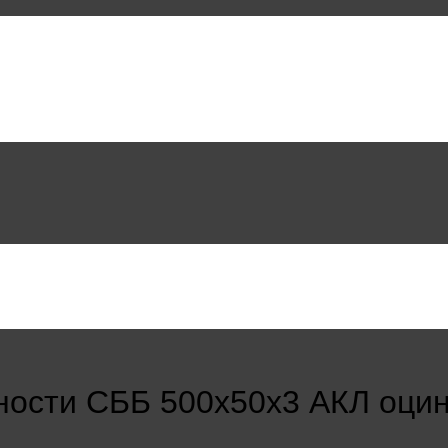
ности СББ 500х50х3 АКЛ оци