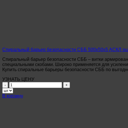
Спиральный барьер безопасности СББ 500х50х5 АСКЛ о
Спиральный барьер безопасности СББ – витки армирован
специальными скобами. Широко применяется для усиления
Купить спиральные барьеры безопасности СББ по выгодно
УЗНАТЬ ЦЕНУ
Количество
товара
Спиральный
В корзину
барьер
безопасности
СББ
500х50х5
АСКЛ
оцинкованный