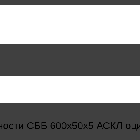
ности СББ 600х50х5 АСКЛ оц