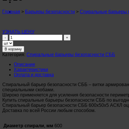
Главная
>
Барьеры безопасности
>
Спиральные барьеры 
УЗНАТЬ ЦЕНУ
Количество
товара
Спиральный
В корзину
барьер
Категория:
Спиральные барьеры безопасности СББ
безопасности
СББ
Описание
600х50х5
Характеристики
АСКЛ
Оплата и доставка
оцинкованный
ГОСТ
Спиральный барьер безопасности СББ – витки армирован
57278-
специальными скобами.
2016
Широко применяется для усиления безопасности периметр
Купить спиральные барьеры безопасности СББ по выгодно
Спиральный барьер безопасности СББ 600х50х5 АСКЛ оци
Доставка по всей России любым способом.
Диаметр спирали, мм
600