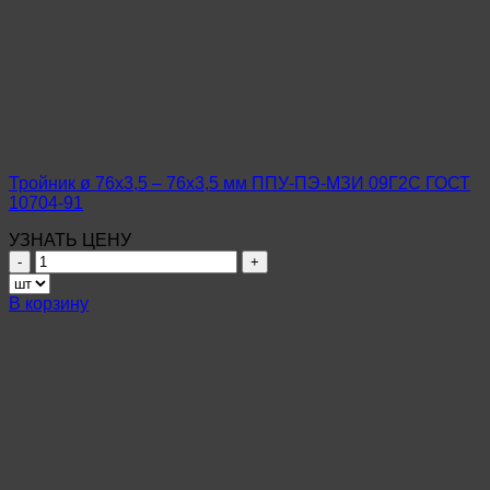
Тройник ø 76х3,5 – 76х3,5 мм ППУ-ПЭ-МЗИ 09Г2С ГОСТ
10704-91
УЗНАТЬ ЦЕНУ
Количество
товара
Тройник
В корзину
ø
76х3,5
–
76х3,5
мм
ППУ-
ПЭ-
МЗИ
09Г2С