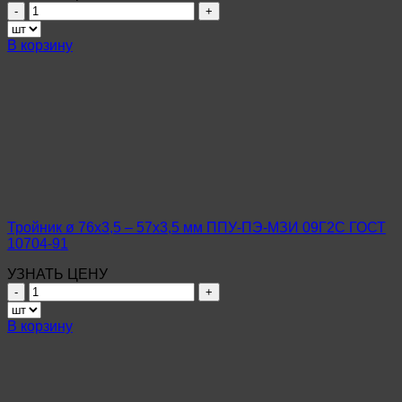
Количество
товара
Тройник
В корзину
ø
133х4,0
–
133х4,0
мм
ППУ-
ПЭ-
МЗИ
09Г2С
ГОСТ
10704-
Тройник ø 76х3,5 – 57х3,5 мм ППУ-ПЭ-МЗИ 09Г2С ГОСТ
91
10704-91
УЗНАТЬ ЦЕНУ
Количество
товара
Тройник
В корзину
ø
76х3,5
–
57х3,5