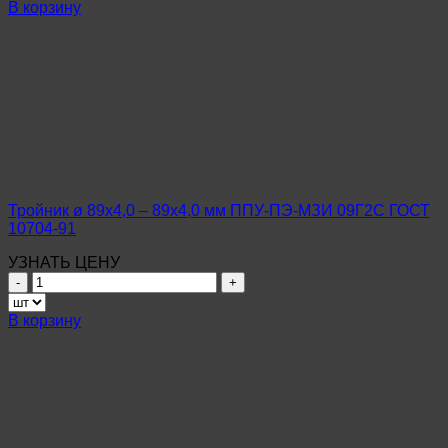
Тройник
В корзину
ø
133х4,0
–
57х3,5
мм
ППУ-
ПЭ-
МЗИ
09Г2С
ГОСТ
10704-
Тройник ø 89х4,0 – 89х4,0 мм ППУ-ПЭ-МЗИ 09Г2С ГОСТ
91
10704-91
УЗНАТЬ ЦЕНУ
Количество
товара
Тройник
В корзину
ø
89х4,0
–
89х4,0
мм
ППУ-
ПЭ-