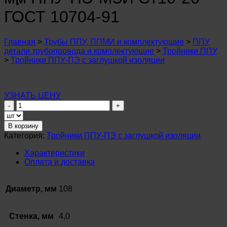
n
u
ГОСТ 10704-91
n
u
n
Главная
>
Трубы ППУ, ППМИ и комплектующие
>
ППУ
u
детали трубопровода и комплектующие
>
Тройники ППУ
n
>
Тройники ППУ-ПЭ с заглушкой изоляции
u
n
u
n
УЗНАТЬ ЦЕНУ
u
Количество
n
товара
u
Тройник
В корзину
n
ø
u
Категория:
Тройники ППУ-ПЭ с заглушкой изоляции
108х4,0
n
–
Характеристики
u
108х4,0
Оплата и доставка
n
мм
u
ППУ-
ПЭ-
Диаметр, мм
108
МЗИ
Ст10-
20
Стенка, мм
4,0
ГОСТ