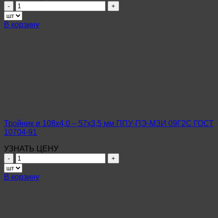
Количество
товара
Тройник
В корзину
ø
133х4,0
–
89х4,0
мм
ППУ-
ПЭ-
МЗИ
Ст10-
20
ГОСТ
Тройник ø 108х4,0 – 57х3,5 мм ППУ-ПЭ-МЗИ 09Г2С ГОСТ
10704-
10704-91
91
УЗНАТЬ ЦЕНУ
Количество
товара
Тройник
В корзину
ø
108х4,0
–
57х3,5