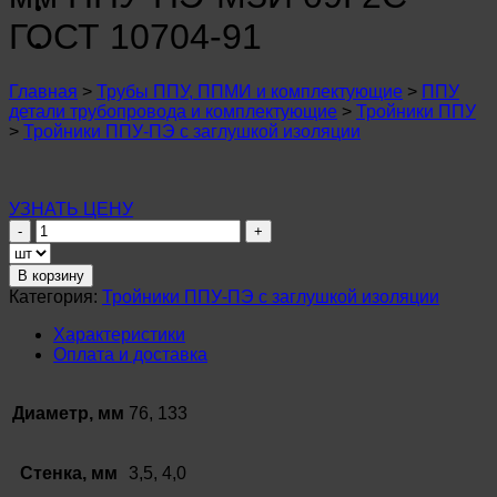
n
u
ГОСТ 10704-91
n
u
n
Главная
>
Трубы ППУ, ППМИ и комплектующие
>
ППУ
u
детали трубопровода и комплектующие
>
Тройники ППУ
n
>
Тройники ППУ-ПЭ с заглушкой изоляции
u
n
u
n
УЗНАТЬ ЦЕНУ
u
Количество
n
товара
u
Тройник
В корзину
n
ø
u
Категория:
Тройники ППУ-ПЭ с заглушкой изоляции
133х4,0
n
–
Характеристики
u
76х3,5
Оплата и доставка
n
мм
u
ППУ-
ПЭ-
Диаметр, мм
76, 133
МЗИ
09Г2С
ГОСТ
Стенка, мм
3,5, 4,0
10704-