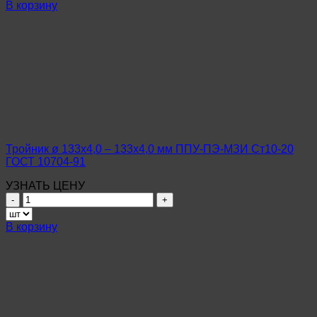
Тройник
В корзину
ø
133х4,0
–
133х4,0
мм
ППУ-
ПЭ-
МЗИ
09Г2С
ГОСТ
10704-
Тройник ø 133х4,0 – 133х4,0 мм ППУ-ПЭ-МЗИ Ст10-20
91
ГОСТ 10704-91
УЗНАТЬ ЦЕНУ
Количество
товара
Тройник
В корзину
ø
133х4,0
–
133х4,0
мм
ППУ-
ПЭ-