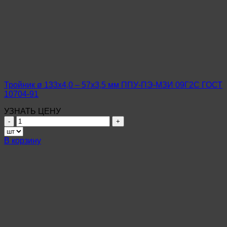
Тройник ø 133х4,0 – 57х3,5 мм ППУ-ПЭ-МЗИ 09Г2С ГОСТ
10704-91
УЗНАТЬ ЦЕНУ
Количество
товара
Тройник
В корзину
ø
133х4,0
–
57х3,5
мм
ППУ-
ПЭ-
МЗИ
09Г2С