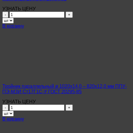
20295-
85
УЗНАТЬ ЦЕНУ
Количество
товара
Тройник
В корзину
параллельный
ø
108х4,0
–
89х3,5
мм
ППУ-
ПЭ-
МЗИ
Ст10-
20
Тройник параллельный ø 1020х14,0 – 820х12,0 мм ППУ-
ГОСТ
ПЭ-МЗИ Ст17Г1С-У ГОСТ 20295-85
10704-
91
УЗНАТЬ ЦЕНУ
Количество
товара
Тройник
В корзину
параллельный
ø