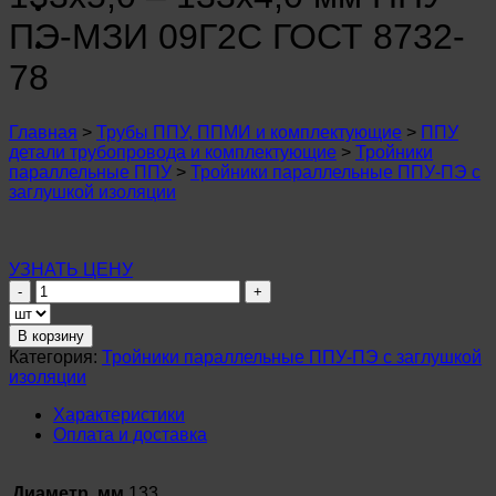
n
u
ПЭ-МЗИ 09Г2С ГОСТ 8732-
n
u
78
n
u
n
Главная
>
Трубы ППУ, ППМИ и комплектующие
>
ППУ
u
детали трубопровода и комплектующие
>
Тройники
n
параллельные ППУ
>
Тройники параллельные ППУ-ПЭ с
u
заглушкой изоляции
n
u
n
u
УЗНАТЬ ЦЕНУ
n
Количество
u
товара
n
Тройник
u
В корзину
параллельный
n
Категория:
Тройники параллельные ППУ-ПЭ с заглушкой
ø
u
изоляции
133х5,0
–
Характеристики
133х4,0
Оплата и доставка
мм
ППУ-
ПЭ-
Диаметр, мм
133