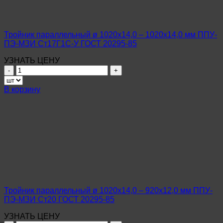
ПЭ-
МЗИ
Ст10-
20
Тройник параллельный ø 1020х14,0 – 1020х14,0 мм ППУ-
ГОСТ
ПЭ-МЗИ Ст17Г1С-У ГОСТ 20295-85
10704-
91
УЗНАТЬ ЦЕНУ
Количество
товара
Тройник
В корзину
параллельный
ø
1020х14,0
–
1020х14,0
мм
ППУ-
ПЭ-
МЗИ
Ст17Г1С-
У
Тройник параллельный ø 1020х14,0 – 920х12,0 мм ППУ-
ГОСТ
ПЭ-МЗИ Ст20 ГОСТ 20295-85
20295-
85
УЗНАТЬ ЦЕНУ