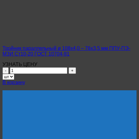
1020х14,0
–
820х12,0
мм
ППУ-
ПЭ-
МЗИ
Ст17Г1С-
У
Тройник параллельный ø 108х4,0 – 76х3,5 мм ППУ-ПЭ-
ГОСТ
МЗИ Ст10-20 ГОСТ 10704-91
20295-
85
УЗНАТЬ ЦЕНУ
Количество
товара
Тройник
В корзину
параллельный
ø
108х4,0
–
76х3,5
мм
ППУ-
ПЭ-
МЗИ
Ст10-