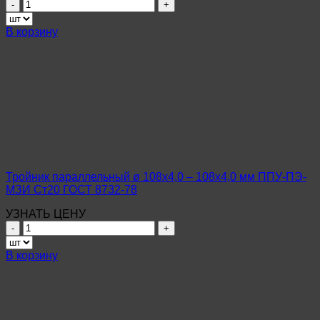
Количество
товара
Тройник
В корзину
параллельный
ø
1020х14,0
–
920х12,0
мм
ППУ-
ПЭ-
МЗИ
Ст20
ГОСТ
Тройник параллельный ø 108х4,0 – 108х4,0 мм ППУ-ПЭ-
20295-
МЗИ Ст20 ГОСТ 8732-78
85
УЗНАТЬ ЦЕНУ
Количество
товара
Тройник
В корзину
параллельный
ø
108х4,0
–
108х4,0