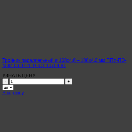
Тройник параллельный ø 108х4,0 – 108х4,0 мм ППУ-ПЭ-
МЗИ Ст10-20 ГОСТ 10704-91
УЗНАТЬ ЦЕНУ
Количество
товара
Тройник
В корзину
параллельный
ø
108х4,0
–
108х4,0
мм
ППУ-