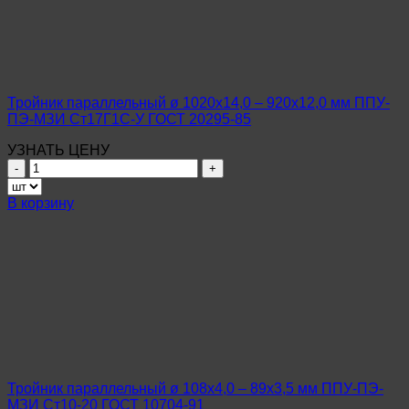
мм
ППУ-
ПЭ-
МЗИ
Ст20
ГОСТ
Тройник параллельный ø 1020х14,0 – 920х12,0 мм ППУ-
8732-
ПЭ-МЗИ Ст17Г1С-У ГОСТ 20295-85
78
УЗНАТЬ ЦЕНУ
Количество
товара
Тройник
В корзину
параллельный
ø
1020х14,0
–
920х12,0
мм
ППУ-
ПЭ-
МЗИ
Ст17Г1С-
У
Тройник параллельный ø 108х4,0 – 89х3,5 мм ППУ-ПЭ-
ГОСТ
МЗИ Ст10-20 ГОСТ 10704-91