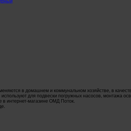
ерный
еняются в домашнем и коммунальном хозяйстве, в качеств
с используют для подвески погружных насосов, монтажа ос
е в интернет-магазине ОМД Поток.
де.