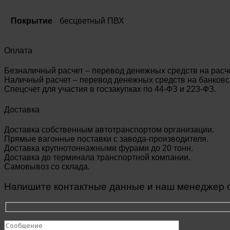
Покрытие
бесцветный ПВХ
Оплата
Безналичный расчет – перевод денежных средств на расч
Наличный расчет – перевод денежных средств на банковск
Спецсчет для участия в госзакупках по 44-ФЗ и 223-ФЗ.
Доставка
Доставка собственным автотранспортом организации.
Прямые вагонные поставки с завода-производителя.
Доставка крупнотоннажными фурами до 20 тонн.
Доставка до терминала транспортной компании.
Самовывоз со склада.
Напишите контактные данные и наш менеджер св