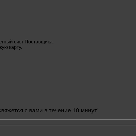
етный счет Поставщика.
ую карту.
яжется с вами в течение 10 минут!