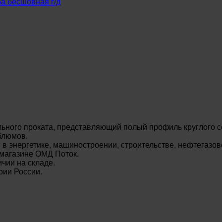
а бесшовная г/д
ьного проката, представляющий полый профиль круглого с
блюмов.
энергетике, машиностроении, строительстве, нефтегазово
-магазине ОМД Поток.
чии на складе.
рии России.