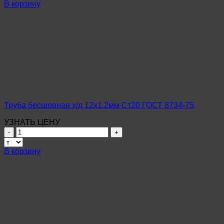
Труба
В корзину
бесшовная
х/
д
14х2,0мм
Ст20
ГОСТ
8734-
75
Труба бесшовная х/д 12х1,2мм Ст20 ГОСТ 8734-75
УЗНАТЬ ЦЕНУ
Количество
товара
Труба
В корзину
бесшовная
х/
д
12х1,2мм
Ст20
ГОСТ
8734-
75