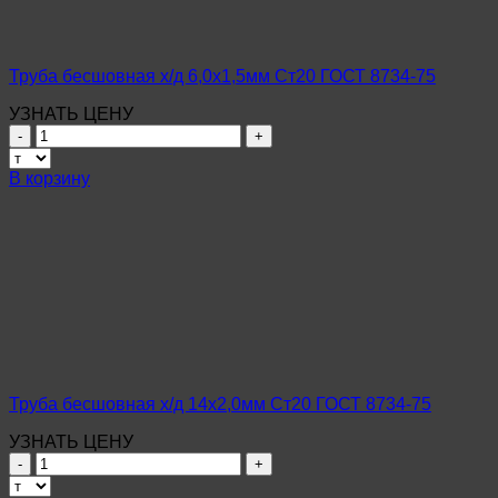
75
Труба бесшовная х/д 6,0х1,5мм Ст20 ГОСТ 8734-75
УЗНАТЬ ЦЕНУ
Количество
товара
Труба
В корзину
бесшовная
х/
д
6,0х1,5мм
Ст20
ГОСТ
8734-
75
Труба бесшовная х/д 14х2,0мм Ст20 ГОСТ 8734-75
УЗНАТЬ ЦЕНУ
Количество
товара