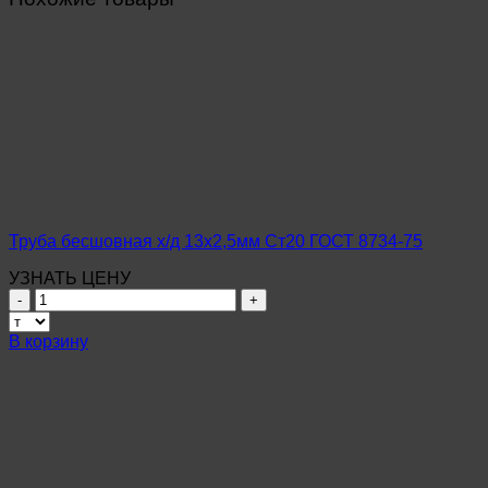
Труба бесшовная х/д 13х2,5мм Ст20 ГОСТ 8734-75
УЗНАТЬ ЦЕНУ
Количество
товара
Труба
В корзину
бесшовная
х/
д
13х2,5мм
Ст20
ГОСТ
8734-