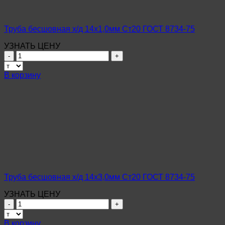
Труба бесшовная х/д 14х1,0мм Ст20 ГОСТ 8734-75
УЗНАТЬ ЦЕНУ
Количество
товара
Труба
В корзину
бесшовная
х/
д
14х1,0мм
Ст20
ГОСТ
8734-
75
Труба бесшовная х/д 14х3,0мм Ст20 ГОСТ 8734-75
УЗНАТЬ ЦЕНУ
Количество
товара
Труба
В корзину