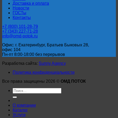
Доставка и оплата
Новости
ГОСТы
Контакты
+7 (800) 101-28-79
+7 (343) 227-71-28
info@omd-potok.ru
Офис: г. Екатеринбург, Братьев Быковых 28,
офис 104
Пн-пт 8:00-18:00 без перерывов
Разработка сайта:
Sunny Agency
Политика конфиденциальности
Все права защищены 2026 ©
ОМД ПОТОК
Искать:
О компании
Каталог
Услуги