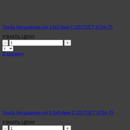
8734-
75
Труба бесшовная х/д 14х3,0мм Ст20 ГОСТ 8734-75
УЗНАТЬ ЦЕНУ
Количество
товара
Труба
В корзину
бесшовная
х/
д
14х3,0мм
Ст20
ГОСТ
8734-
75
Труба бесшовная х/д 9,0х0,6мм Ст20 ГОСТ 8734-75
УЗНАТЬ ЦЕНУ
Количество