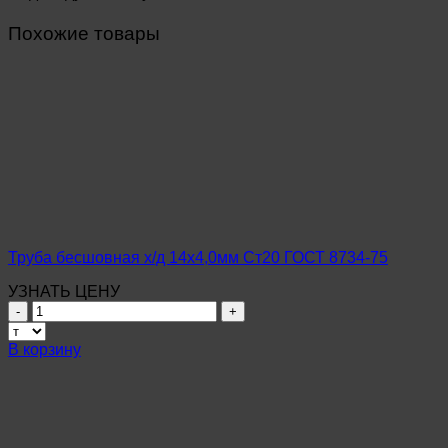
Похожие товары
Труба бесшовная х/д 14х4,0мм Ст20 ГОСТ 8734-75
УЗНАТЬ ЦЕНУ
Количество
товара
Труба
В корзину
бесшовная
х/
д
14х4,0мм
Ст20