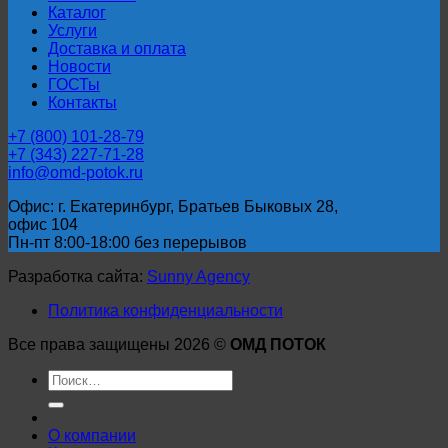
Каталог
Услуги
Доставка и оплата
Новости
ГОСТы
Контакты
+7 (800) 101-28-79
+7 (343) 227-71-28
info@omd-potok.ru
Офис: г. Екатеринбург, Братьев Быковых 28,
офис 104
Пн-пт 8:00-18:00 без перерывов
Разработка сайта:
Sunny Agency
Политика конфиденциальности
Все права защищены 2026 ©
ОМД ПОТОК
Искать:
О компании