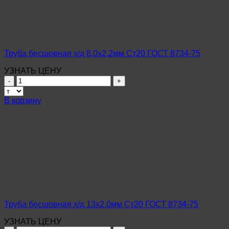
ГОСТ
8734-
75
Труба бесшовная х/д 8,0х2,2мм Ст20 ГОСТ 8734-75
УЗНАТЬ ЦЕНУ
Количество
товара
Труба
В корзину
бесшовная
х/
д
8,0х2,2мм
Ст20
ГОСТ
8734-
75
Труба бесшовная х/д 13х2,0мм Ст20 ГОСТ 8734-75
УЗНАТЬ ЦЕНУ