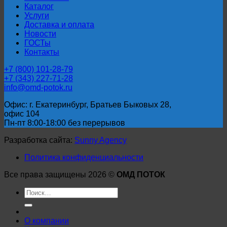
Каталог
Услуги
Доставка и оплата
Новости
ГОСТы
Контакты
+7 (800) 101-28-79
+7 (343) 227-71-28
info@omd-potok.ru
Офис: г. Екатеринбург, Братьев Быковых 28,
офис 104
Пн-пт 8:00-18:00 без перерывов
Разработка сайта:
Sunny Agency
Политика конфиденциальности
Все права защищены 2026 ©
ОМД ПОТОК
Искать:
О компании