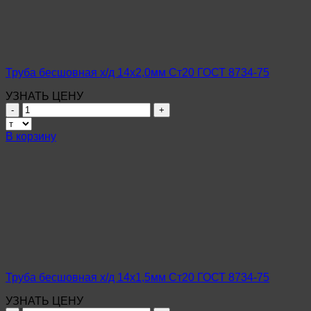
ГОСТ
8734-
75
Труба бесшовная х/д 14х2,0мм Ст20 ГОСТ 8734-75
УЗНАТЬ ЦЕНУ
Количество
товара
Труба
В корзину
бесшовная
х/
д
14х2,0мм
Ст20
ГОСТ
8734-
75
Труба бесшовная х/д 14х1,5мм Ст20 ГОСТ 8734-75
УЗНАТЬ ЦЕНУ