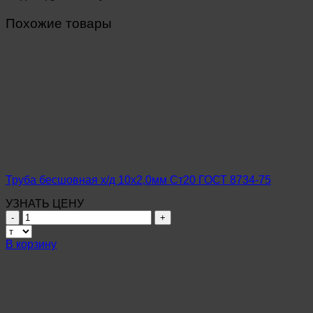
Похожие товары
Труба бесшовная х/д 10х2,0мм Ст20 ГОСТ 8734-75
УЗНАТЬ ЦЕНУ
Количество
товара
Труба
В корзину
бесшовная
х/
д
10х2,0мм
Ст20