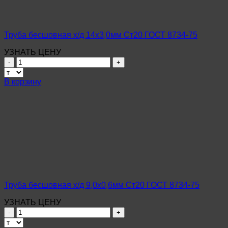
75
Труба бесшовная х/д 14х3,0мм Ст20 ГОСТ 8734-75
УЗНАТЬ ЦЕНУ
Количество
товара
Труба
В корзину
бесшовная
х/
д
14х3,0мм
Ст20
ГОСТ
8734-
75
Труба бесшовная х/д 9,0х0,6мм Ст20 ГОСТ 8734-75
УЗНАТЬ ЦЕНУ
Количество
товара