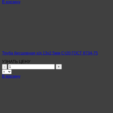
Труба
В корзину
бесшовная
х/
д
9,0х0,6мм
Ст20
ГОСТ
8734-
75
Труба бесшовная х/д 13х2,5мм Ст20 ГОСТ 8734-75
УЗНАТЬ ЦЕНУ
Количество
товара
Труба
В корзину
бесшовная
х/
д
13х2,5мм
Ст20
ГОСТ
8734-
75