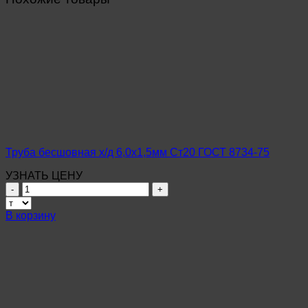
Труба бесшовная х/д 6,0х1,5мм Ст20 ГОСТ 8734-75
УЗНАТЬ ЦЕНУ
Количество
товара
Труба
В корзину
бесшовная
х/
д
6,0х1,5мм
Ст20
ГОСТ
8734-