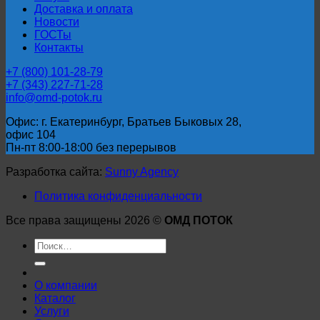
Доставка и оплата
Новости
ГОСТы
Контакты
+7 (800) 101-28-79
+7 (343) 227-71-28
info@omd-potok.ru
Офис: г. Екатеринбург, Братьев Быковых 28,
офис 104
Пн-пт 8:00-18:00 без перерывов
Разработка сайта:
Sunny Agency
Политика конфиденциальности
Все права защищены 2026 ©
ОМД ПОТОК
Искать:
О компании
Каталог
Услуги