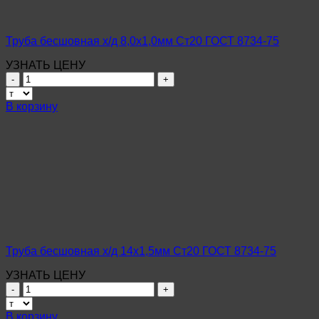
Труба бесшовная х/д 8,0х1,0мм Ст20 ГОСТ 8734-75
УЗНАТЬ ЦЕНУ
Количество
товара
Труба
В корзину
бесшовная
х/
д
8,0х1,0мм
Ст20
ГОСТ
8734-
75
Труба бесшовная х/д 14х1,5мм Ст20 ГОСТ 8734-75
УЗНАТЬ ЦЕНУ
Количество
товара
Труба
В корзину