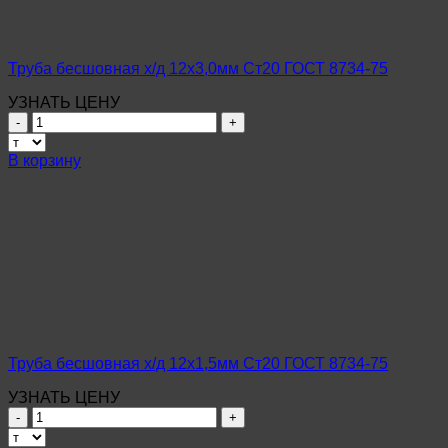
75
Труба бесшовная х/д 12х3,0мм Ст20 ГОСТ 8734-75
УЗНАТЬ ЦЕНУ
Количество
товара
Труба
В корзину
бесшовная
х/
д
12х3,0мм
Ст20
ГОСТ
8734-
75
Труба бесшовная х/д 12х1,5мм Ст20 ГОСТ 8734-75
УЗНАТЬ ЦЕНУ
Количество
товара