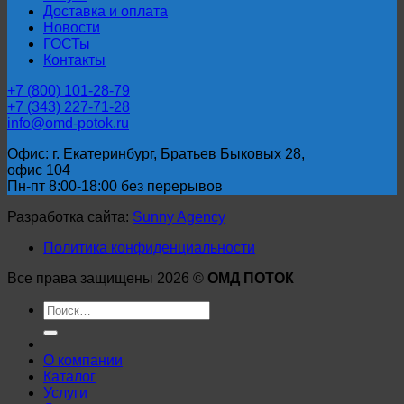
Доставка и оплата
Новости
ГОСТы
Контакты
+7 (800) 101-28-79
+7 (343) 227-71-28
info@omd-potok.ru
Офис: г. Екатеринбург, Братьев Быковых 28,
офис 104
Пн-пт 8:00-18:00 без перерывов
Разработка сайта:
Sunny Agency
Политика конфиденциальности
Все права защищены 2026 ©
ОМД ПОТОК
Искать:
О компании
Каталог
Услуги