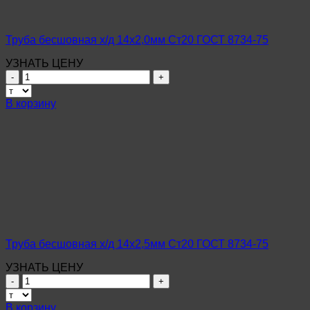
Труба бесшовная х/д 14х2,0мм Ст20 ГОСТ 8734-75
УЗНАТЬ ЦЕНУ
Количество
товара
Труба
В корзину
бесшовная
х/
д
14х2,0мм
Ст20
ГОСТ
8734-
75
Труба бесшовная х/д 14х2,5мм Ст20 ГОСТ 8734-75
УЗНАТЬ ЦЕНУ
Количество
товара
Труба
В корзину