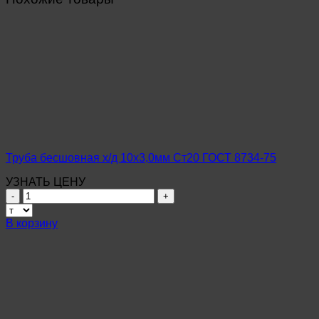
Труба бесшовная х/д 10х3,0мм Ст20 ГОСТ 8734-75
УЗНАТЬ ЦЕНУ
Количество
товара
Труба
В корзину
бесшовная
х/
д
10х3,0мм
Ст20
ГОСТ
8734-