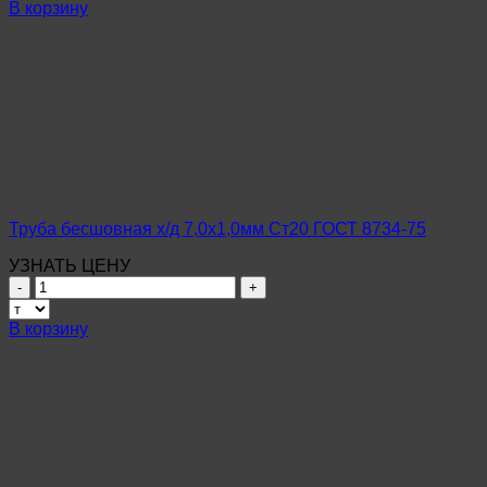
Труба
В корзину
бесшовная
х/
д
14х1,0мм
Ст20
ГОСТ
8734-
75
Труба бесшовная х/д 7,0х1,0мм Ст20 ГОСТ 8734-75
УЗНАТЬ ЦЕНУ
Количество
товара
Труба
В корзину
бесшовная
х/
д
7,0х1,0мм
Ст20
ГОСТ
8734-
75