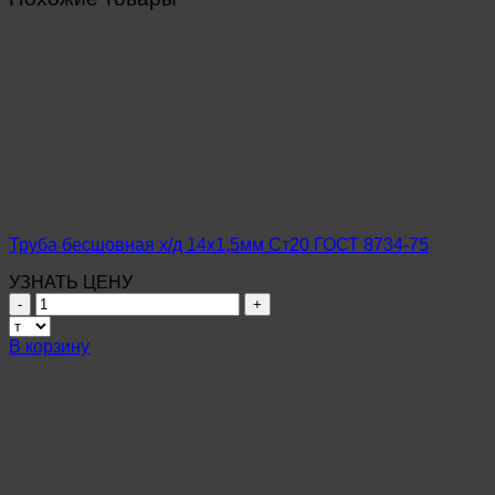
Труба бесшовная х/д 14х1,5мм Ст20 ГОСТ 8734-75
УЗНАТЬ ЦЕНУ
Количество
товара
Труба
В корзину
бесшовная
х/
д
14х1,5мм
Ст20
ГОСТ
8734-