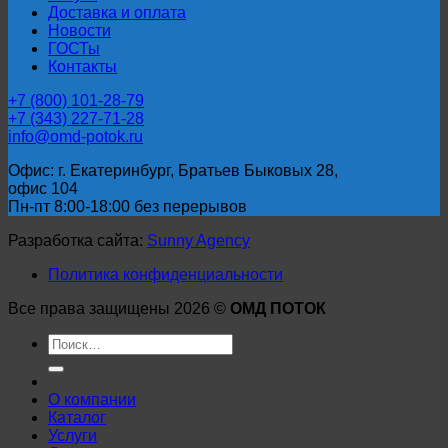
Доставка и оплата
Новости
ГОСТы
Контакты
+7 (800) 101-28-79
+7 (343) 227-71-28
info@omd-potok.ru
Офис: г. Екатеринбург, Братьев Быковых 28,
офис 104
Пн-пт 8:00-18:00 без перерывов
Разработка сайта:
Sunny Agency
Политика конфиденциальности
Все права защищены 2026 ©
ОМД ПОТОК
Искать:
О компании
Каталог
Услуги