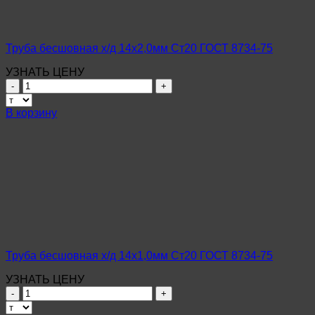
75
Труба бесшовная х/д 14х2,0мм Ст20 ГОСТ 8734-75
УЗНАТЬ ЦЕНУ
Количество
товара
Труба
В корзину
бесшовная
х/
д
14х2,0мм
Ст20
ГОСТ
8734-
75
Труба бесшовная х/д 14х1,0мм Ст20 ГОСТ 8734-75
УЗНАТЬ ЦЕНУ
Количество
товара