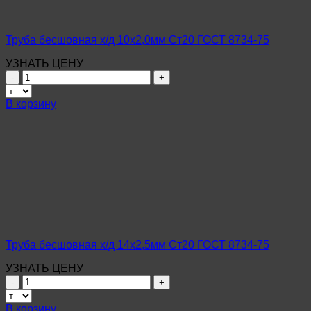
Труба бесшовная х/д 10х2,0мм Ст20 ГОСТ 8734-75
УЗНАТЬ ЦЕНУ
Количество
товара
Труба
В корзину
бесшовная
х/
д
10х2,0мм
Ст20
ГОСТ
8734-
75
Труба бесшовная х/д 14х2,5мм Ст20 ГОСТ 8734-75
УЗНАТЬ ЦЕНУ
Количество
товара
Труба
В корзину