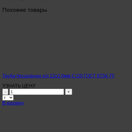
Похожие товары
Труба бесшовная х/д 12х2,0мм Ст20 ГОСТ 8734-75
УЗНАТЬ ЦЕНУ
Количество
товара
Труба
В корзину
бесшовная
х/
д
12х2,0мм
Ст20