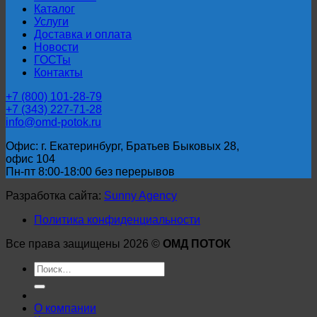
Каталог
Услуги
Доставка и оплата
Новости
ГОСТы
Контакты
+7 (800) 101-28-79
+7 (343) 227-71-28
info@omd-potok.ru
Офис: г. Екатеринбург, Братьев Быковых 28,
офис 104
Пн-пт 8:00-18:00 без перерывов
Разработка сайта:
Sunny Agency
Политика конфиденциальности
Все права защищены 2026 ©
ОМД ПОТОК
Искать:
О компании