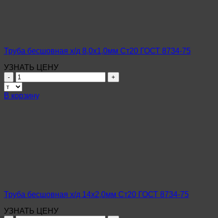
ГОСТ
8734-
75
Труба бесшовная х/д 8,0х1,0мм Ст20 ГОСТ 8734-75
УЗНАТЬ ЦЕНУ
Количество
товара
Труба
В корзину
бесшовная
х/
д
8,0х1,0мм
Ст20
ГОСТ
8734-
75
Труба бесшовная х/д 14х2,0мм Ст20 ГОСТ 8734-75
УЗНАТЬ ЦЕНУ