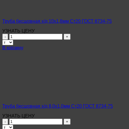
75
Труба бесшовная х/д 10х1,8мм Ст20 ГОСТ 8734-75
УЗНАТЬ ЦЕНУ
Количество
товара
Труба
В корзину
бесшовная
х/
д
10х1,8мм
Ст20
ГОСТ
8734-
75
Труба бесшовная х/д 8,0х1,0мм Ст20 ГОСТ 8734-75
УЗНАТЬ ЦЕНУ
Количество
товара