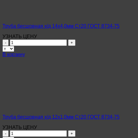
Труба бесшовная х/д 14х4,0мм Ст20 ГОСТ 8734-75
УЗНАТЬ ЦЕНУ
Количество
товара
Труба
В корзину
бесшовная
х/
д
14х4,0мм
Ст20
ГОСТ
8734-
75
Труба бесшовная х/д 12х1,0мм Ст20 ГОСТ 8734-75
УЗНАТЬ ЦЕНУ
Количество