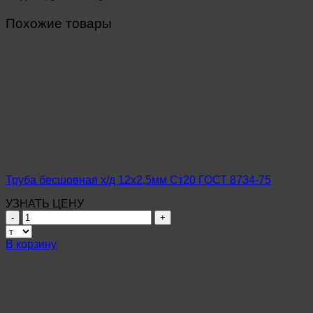
Похожие товары
Труба бесшовная х/д 12х2,5мм Ст20 ГОСТ 8734-75
УЗНАТЬ ЦЕНУ
Количество
товара
Труба
В корзину
бесшовная
х/
д
12х2,5мм
Ст20