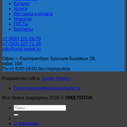
Каталог
Услуги
Доставка и оплата
Новости
ГОСТы
Контакты
+7 (800) 101-28-79
+7 (343) 227-71-28
info@omd-potok.ru
Офис: г. Екатеринбург, Братьев Быковых 28,
офис 104
Пн-пт 8:00-18:00 без перерывов
Разработка сайта:
Sunny Agency
Политика конфиденциальности
Все права защищены 2026 ©
ОМД ПОТОК
Искать:
О компании