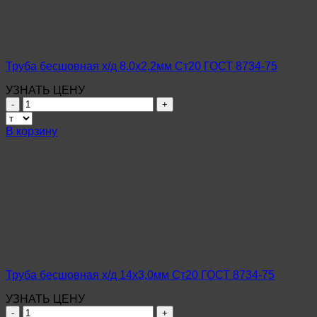
8734-
75
Труба бесшовная х/д 8,0х2,2мм Ст20 ГОСТ 8734-75
УЗНАТЬ ЦЕНУ
Количество
товара
Труба
В корзину
бесшовная
х/
д
8,0х2,2мм
Ст20
ГОСТ
8734-
75
Труба бесшовная х/д 14х3,0мм Ст20 ГОСТ 8734-75
УЗНАТЬ ЦЕНУ
Количество