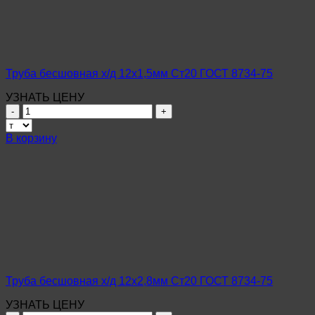
ГОСТ
8734-
75
Труба бесшовная х/д 12х1,5мм Ст20 ГОСТ 8734-75
УЗНАТЬ ЦЕНУ
Количество
товара
Труба
В корзину
бесшовная
х/
д
12х1,5мм
Ст20
ГОСТ
8734-
75
Труба бесшовная х/д 12х2,8мм Ст20 ГОСТ 8734-75
УЗНАТЬ ЦЕНУ