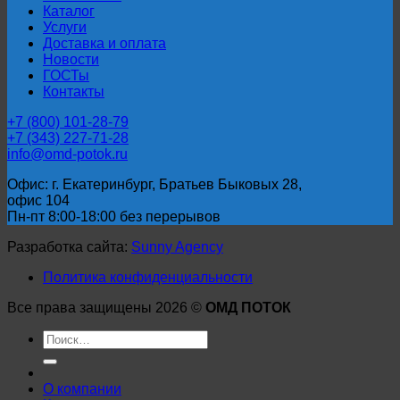
Каталог
Услуги
Доставка и оплата
Новости
ГОСТы
Контакты
+7 (800) 101-28-79
+7 (343) 227-71-28
info@omd-potok.ru
Офис: г. Екатеринбург, Братьев Быковых 28,
офис 104
Пн-пт 8:00-18:00 без перерывов
Разработка сайта:
Sunny Agency
Политика конфиденциальности
Все права защищены 2026 ©
ОМД ПОТОК
Искать:
О компании