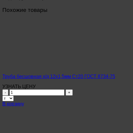
Похожие товары
Труба бесшовная х/д 12х1,5мм Ст20 ГОСТ 8734-75
УЗНАТЬ ЦЕНУ
Количество
товара
Труба
В корзину
бесшовная
х/
д
12х1,5мм
Ст20