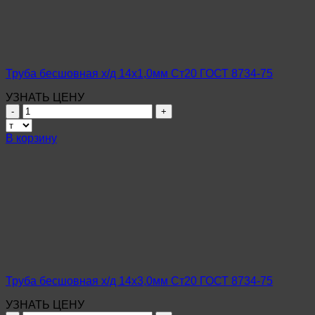
ГОСТ
8734-
75
Труба бесшовная х/д 14х1,0мм Ст20 ГОСТ 8734-75
УЗНАТЬ ЦЕНУ
Количество
товара
Труба
В корзину
бесшовная
х/
д
14х1,0мм
Ст20
ГОСТ
8734-
75
Труба бесшовная х/д 14х3,0мм Ст20 ГОСТ 8734-75
УЗНАТЬ ЦЕНУ