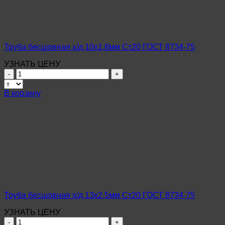
8734-
75
Труба бесшовная х/д 10х1,8мм Ст20 ГОСТ 8734-75
УЗНАТЬ ЦЕНУ
Количество
товара
Труба
В корзину
бесшовная
х/
д
10х1,8мм
Ст20
ГОСТ
8734-
75
Труба бесшовная х/д 13х2,5мм Ст20 ГОСТ 8734-75
УЗНАТЬ ЦЕНУ
Количество