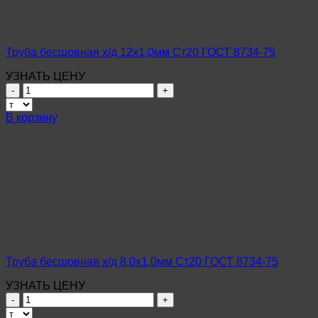
75
Труба бесшовная х/д 12х1,0мм Ст20 ГОСТ 8734-75
УЗНАТЬ ЦЕНУ
Количество
товара
Труба
В корзину
бесшовная
х/
д
12х1,0мм
Ст20
ГОСТ
8734-
75
Труба бесшовная х/д 8,0х1,0мм Ст20 ГОСТ 8734-75
УЗНАТЬ ЦЕНУ
Количество
товара