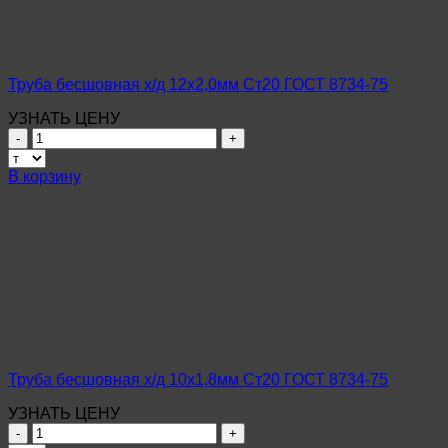
Труба бесшовная х/д 12х2,0мм Ст20 ГОСТ 8734-75
УЗНАТЬ ЦЕНУ
Количество
товара
Труба
В корзину
бесшовная
х/
д
12х2,0мм
Ст20
ГОСТ
8734-
75
Труба бесшовная х/д 10х1,8мм Ст20 ГОСТ 8734-75
УЗНАТЬ ЦЕНУ
Количество