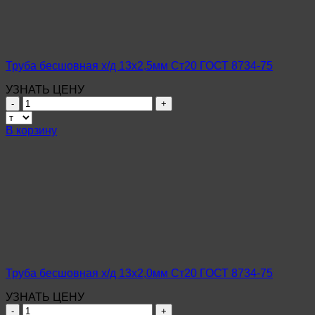
8734-
75
Труба бесшовная х/д 13х2,5мм Ст20 ГОСТ 8734-75
УЗНАТЬ ЦЕНУ
Количество
товара
Труба
В корзину
бесшовная
х/
д
13х2,5мм
Ст20
ГОСТ
8734-
75
Труба бесшовная х/д 13х2,0мм Ст20 ГОСТ 8734-75
УЗНАТЬ ЦЕНУ
Количество