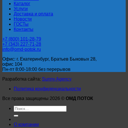
Каталог
Услуги
Доставка и оплата
Новости
ГОСТы
Контакты
+7 (800) 101-28-79
+7 (343) 227-71-28
info@omd-potok.ru
Офис: г. Екатеринбург, Братьев Быковых 28,
офис 104
Пн-пт 8:00-18:00 без перерывов
Разработка сайта:
Sunny Agency
Политика конфиденциальности
Все права защищены 2026 ©
ОМД ПОТОК
Искать:
О компании