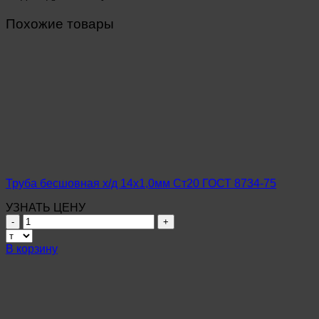
Похожие товары
Труба бесшовная х/д 14х1,0мм Ст20 ГОСТ 8734-75
УЗНАТЬ ЦЕНУ
Количество
товара
Труба
В корзину
бесшовная
х/
д
14х1,0мм
Ст20