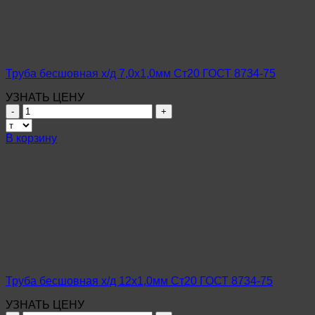
ГОСТ
8734-
75
Труба бесшовная х/д 7,0х1,0мм Ст20 ГОСТ 8734-75
УЗНАТЬ ЦЕНУ
Количество
товара
Труба
В корзину
бесшовная
х/
д
7,0х1,0мм
Ст20
ГОСТ
8734-
75
Труба бесшовная х/д 12х1,0мм Ст20 ГОСТ 8734-75
УЗНАТЬ ЦЕНУ