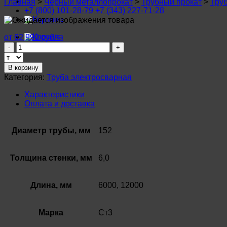
Главная
>
Черный металлопрокат
>
Трубный прокат
>
Тру
+7 (800) 101-28-79
+7 (343) 227-71-28
от 62 990 руб/т
Количество
товара
Труба
В корзину
электросварная
Категория:
Труба электросварная
152х6,0мм
Ст3
Характеристики
ГОСТ
Оплата и доставка
10704-
91
Диаметр трубы, мм
152
Толщина стенки, мм
6,0
Длина, мм
6000, 12000
Марка
Ст3