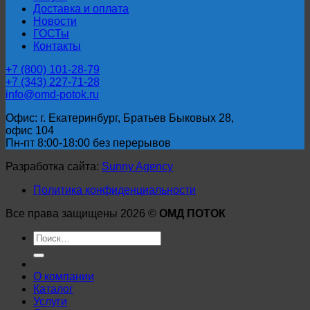
Доставка и оплата
Новости
ГОСТы
Контакты
+7 (800) 101-28-79
+7 (343) 227-71-28
info@omd-potok.ru
Офис: г. Екатеринбург, Братьев Быковых 28,
офис 104
Пн-пт 8:00-18:00 без перерывов
Разработка сайта:
Sunny Agency
Политика конфиденциальности
Все права защищены 2026 ©
ОМД ПОТОК
Искать:
О компании
Каталог
Услуги