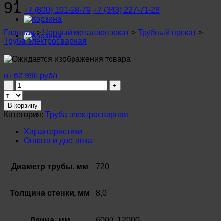
91
+7 (800) 101-28-79
+7 (343) 227-71-28
Главная
>
Черный металлопрокат
>
Трубный прокат
>
Труба электросварная
от 62 990 руб/т
Количество
товара
Труба
В корзину
электросварная
Категория:
Труба электросварная
720х8,0мм
Ст3
Характеристики
ГОСТ
Оплата и доставка
10704-
91
Диаметр трубы, мм
720
Толщина стенки, мм
8,0
Длина, мм
6000, 12000