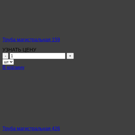
Труба магистральная 159
УЗНАТЬ ЦЕНУ
Количество
товара
Труба
В корзину
магистральная
159
Труба магистральная 426