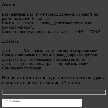
Оплата
Безналичный расчет – перевод денежных средств на
расчетный счет Поставщика.
Наличный расчет – перевод денежных средств на
банковскую карту.
Спецсчет для участия в госзакупках по 44-ФЗ и 223-ФЗ.
Доставка
Доставка собственным автотранспортом организации.
Прямые вагонные поставки с завода-производителя.
Доставка крупнотоннажными фурами до 20 тонн.
Доставка до терминала транспортной компании.
Самовывоз со склада.
Напишите контактные данные и наш менеджер
свяжется с вами в течение 10 минут!