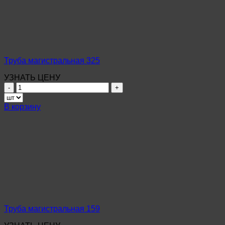
Труба магистральная 325
УЗНАТЬ ЦЕНУ
Количество
товара
Труба
В корзину
магистральная
325
Труба магистральная 159