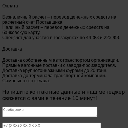
Оплата
Безналичный расчет – перевод денежных средств на
расчетный счет Поставщика.
Наличный расчет – перевод денежных средств на
банковскую карту.
Спецсчет для участия в госзакупках по 44-ФЗ и 223-ФЗ.
Доставка
Доставка собственным автотранспортом организации.
Прямые вагонные поставки с завода-производителя.
Доставка крупнотоннажными фурами до 20 тонн.
Доставка до терминала транспортной компании.
Самовывоз со склада.
Напишите контактные данные и наш менеджер
свяжется с вами в течение 10 минут!