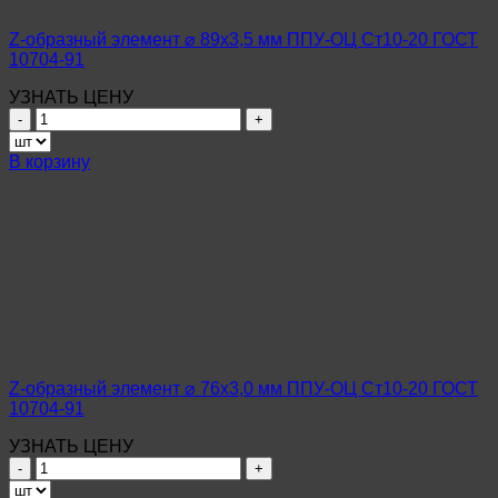
ГОСТ
10704-
Z-образный элемент ⌀ 89х3,5 мм ППУ-ОЦ Ст10-20 ГОСТ
91
10704-91
УЗНАТЬ ЦЕНУ
Количество
товара
Z-
В корзину
образный
элемент
⌀
89х3,5
мм
ППУ-
ОЦ
Ст10-
20
ГОСТ
10704-
Z-образный элемент ⌀ 76х3,0 мм ППУ-ОЦ Ст10-20 ГОСТ
91
10704-91
УЗНАТЬ ЦЕНУ
Количество
товара