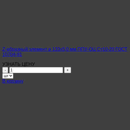
Z-образный элемент ⌀ 133х5,0 мм ППУ-ОЦ Ст10-20 ГОСТ
10704-91
УЗНАТЬ ЦЕНУ
Количество
товара
Z-
В корзину
образный
элемент
⌀
133х5,0
мм
ППУ-
ОЦ
Ст10-
20