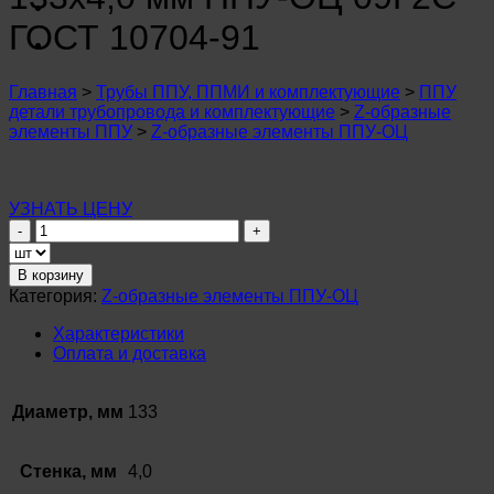
n
u
ГОСТ 10704-91
n
u
n
Главная
>
Трубы ППУ, ППМИ и комплектующие
>
ППУ
u
детали трубопровода и комплектующие
>
Z-образные
n
элементы ППУ
>
Z-образные элементы ППУ-ОЦ
u
n
u
n
УЗНАТЬ ЦЕНУ
u
Количество
n
товара
u
Z-
В корзину
n
образный
u
Категория:
Z-образные элементы ППУ-ОЦ
элемент
n
⌀
u
Характеристики
133х4,0
Оплата и доставка
n
мм
u
ППУ-
ОЦ
Диаметр, мм
133
09Г2С
ГОСТ
10704-
Стенка, мм
4,0
91