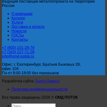
91
Ведущий поставщик металлопроката на территории
России
О компании
Каталог
Услуги
Доставка и оплата
Новости
ГОСТы
Контакты
+7 (800) 101-28-79
+7 (343) 227-71-28
info@omd-potok.ru
Офис: г. Екатеринбург, Братьев Быковых 28,
офис 104
Пн-пт 8:00-18:00 без перерывов
Разработка сайта:
Sunny Agency
Политика конфиденциальности
Все права защищены 2026 ©
ОМД ПОТОК
Искать: