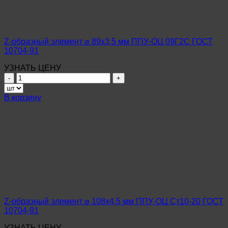
09Г2С
ГОСТ
10704-
91
Z-образный элемент ⌀ 89х3,5 мм ППУ-ОЦ 09Г2С ГОСТ
10704-91
УЗНАТЬ ЦЕНУ
Количество
товара
Z-
В корзину
образный
элемент
⌀
89х3,5
мм
ППУ-
ОЦ
09Г2С
ГОСТ
10704-
91
Z-образный элемент ⌀ 108х4,5 мм ППУ-ОЦ Ст10-20 ГОСТ
10704-91
УЗНАТЬ ЦЕНУ