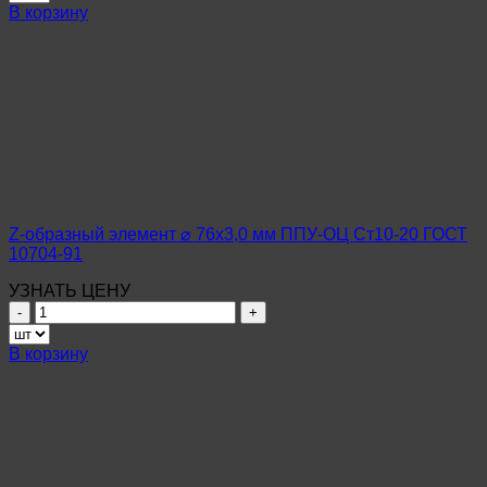
Z-
В корзину
образный
элемент
⌀
108х4,0
мм
ППУ-
ОЦ
Ст10-
20
ГОСТ
10704-
Z-образный элемент ⌀ 76х3,0 мм ППУ-ОЦ Ст10-20 ГОСТ
91
10704-91
УЗНАТЬ ЦЕНУ
Количество
товара
Z-
В корзину
образный
элемент
⌀
76х3,0
мм
ППУ-
ОЦ