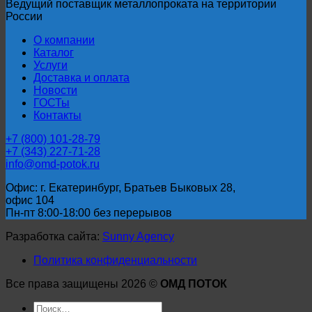
Ведущий поставщик металлопроката на территории
России
О компании
Каталог
Услуги
Доставка и оплата
Новости
ГОСТы
Контакты
+7 (800) 101-28-79
+7 (343) 227-71-28
info@omd-potok.ru
Офис: г. Екатеринбург, Братьев Быковых 28,
офис 104
Пн-пт 8:00-18:00 без перерывов
Разработка сайта:
Sunny Agency
Политика конфиденциальности
Все права защищены 2026 ©
ОМД ПОТОК
Искать: