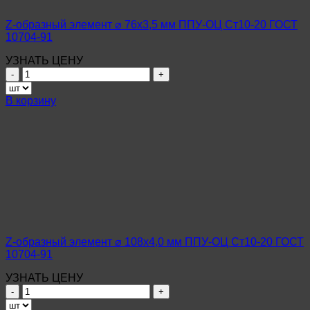
ГОСТ
10704-
Z-образный элемент ⌀ 76х3,5 мм ППУ-ОЦ Ст10-20 ГОСТ
91
10704-91
УЗНАТЬ ЦЕНУ
Количество
товара
Z-
В корзину
образный
элемент
⌀
76х3,5
мм
ППУ-
ОЦ
Ст10-
20
ГОСТ
10704-
Z-образный элемент ⌀ 108х4,0 мм ППУ-ОЦ Ст10-20 ГОСТ
91
10704-91
УЗНАТЬ ЦЕНУ
Количество
товара