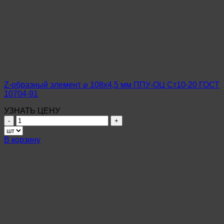
Z-образный элемент ⌀ 108х4,5 мм ППУ-ОЦ Ст10-20 ГОСТ
10704-91
УЗНАТЬ ЦЕНУ
Количество
товара
Z-
В корзину
образный
элемент
⌀
108х4,5
мм
ППУ-
ОЦ
Ст10-
20