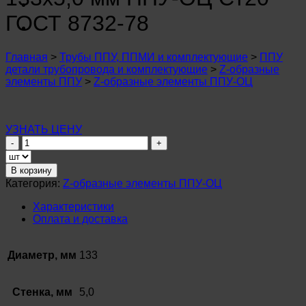
n
u
ГОСТ 8732-78
n
u
n
Главная
>
Трубы ППУ, ППМИ и комплектующие
>
ППУ
u
детали трубопровода и комплектующие
>
Z-образные
n
элементы ППУ
>
Z-образные элементы ППУ-ОЦ
u
n
u
n
УЗНАТЬ ЦЕНУ
u
Количество
n
товара
u
Z-
В корзину
n
образный
u
Категория:
Z-образные элементы ППУ-ОЦ
элемент
n
⌀
u
Характеристики
133х5,0
Оплата и доставка
n
мм
u
ППУ-
ОЦ
Диаметр, мм
133
Ст20
ГОСТ
8732-
Стенка, мм
5,0
78