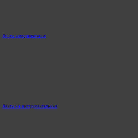
Ленты холоднокатаные
Ленты х/к инструментальные