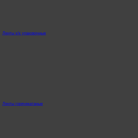
Ленты х/к упаковочные
Ленты горячекатаные