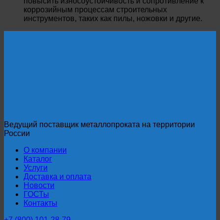
повысить износоустойчивость и сопротивление к
коррозийным процессам строительных
инструментов, таких как пилы, ножовки и другие.
Ведущий поставщик металлопроката на территории
России
О компании
Каталог
Услуги
Доставка и оплата
Новости
ГОСТы
Контакты
+7 (800) 101-28-79