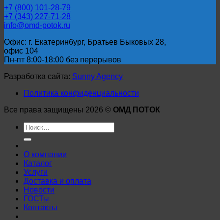
+7 (800) 101-28-79
+7 (343) 227-71-28
info@omd-potok.ru
Офис: г. Екатеринбург, Братьев Быковых 28,
офис 104
Пн-пт 8:00-18:00 без перерывов
Разработка сайта:
Sunny Agency
Политика конфиденциальности
Все права защищены 2026 ©
ОМД ПОТОК
Искать:
О компании
Каталог
Услуги
Доставка и оплата
Новости
ГОСТы
Контакты