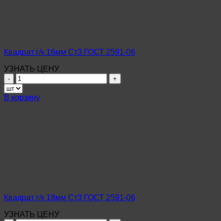
2591-
06
Квадрат г/к 16мм Ст3 ГОСТ 2591-06
УЗНАТЬ ЦЕНУ
Количество
товара
Квадрат
В корзину
г/
к
16мм
Ст3
ГОСТ
2591-
06
Квадрат г/к 18мм Ст3 ГОСТ 2591-06
УЗНАТЬ ЦЕНУ