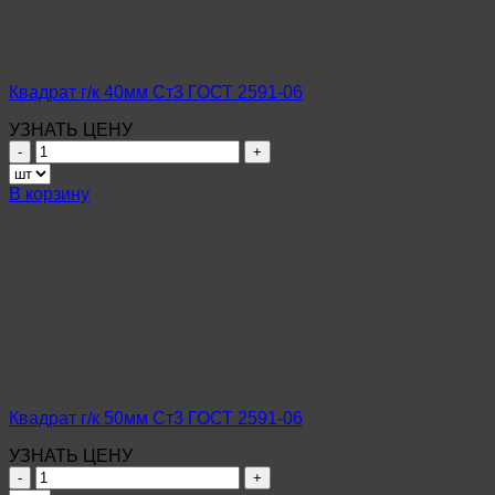
06
Квадрат г/к 40мм Ст3 ГОСТ 2591-06
УЗНАТЬ ЦЕНУ
Количество
товара
Квадрат
В корзину
г/
к
40мм
Ст3
ГОСТ
2591-
06
Квадрат г/к 50мм Ст3 ГОСТ 2591-06
УЗНАТЬ ЦЕНУ
Количество
товара