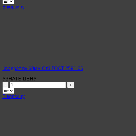
Квадрат
В корзину
г/
к
50мм
Ст3
ГОСТ
2591-
06
Квадрат г/к 60мм Ст3 ГОСТ 2591-06
УЗНАТЬ ЦЕНУ
Количество
товара
Квадрат
В корзину
г/
к
60мм
Ст3
ГОСТ
2591-
06