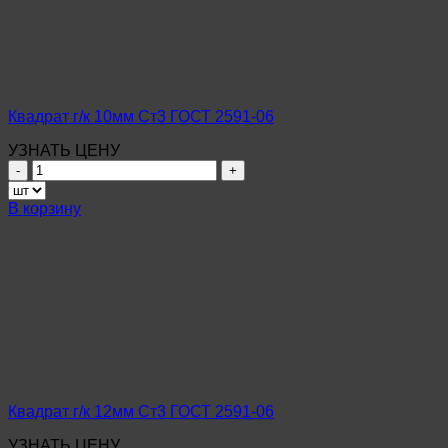
Квадрат г/к 10мм Ст3 ГОСТ 2591-06
УЗНАТЬ ЦЕНУ
Количество
товара
Квадрат
В корзину
г/
к
10мм
Ст3
ГОСТ
2591-
06
Квадрат г/к 12мм Ст3 ГОСТ 2591-06
УЗНАТЬ ЦЕНУ