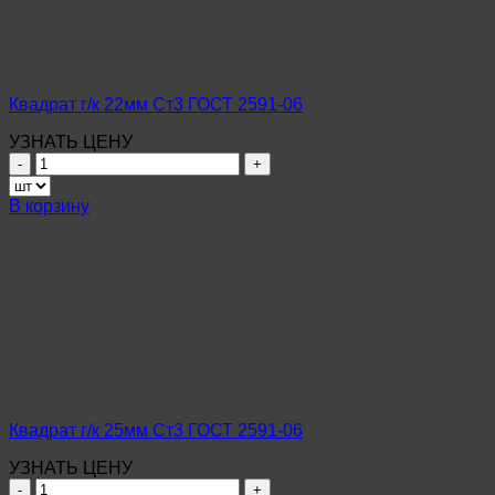
06
Квадрат г/к 22мм Ст3 ГОСТ 2591-06
УЗНАТЬ ЦЕНУ
Количество
товара
Квадрат
В корзину
г/
к
22мм
Ст3
ГОСТ
2591-
06
Квадрат г/к 25мм Ст3 ГОСТ 2591-06
УЗНАТЬ ЦЕНУ
Количество