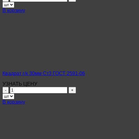
товара
Квадрат
В корзину
г/
к
25мм
Ст3
ГОСТ
2591-
06
Квадрат г/к 30мм Ст3 ГОСТ 2591-06
УЗНАТЬ ЦЕНУ
Количество
товара
Квадрат
В корзину
г/
к
30мм
Ст3
ГОСТ
2591-