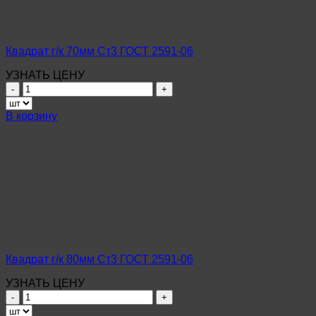
Квадрат г/к 70мм Ст3 ГОСТ 2591-06
УЗНАТЬ ЦЕНУ
Количество
товара
Квадрат
В корзину
г/
к
70мм
Ст3
ГОСТ
2591-
06
Квадрат г/к 80мм Ст3 ГОСТ 2591-06
УЗНАТЬ ЦЕНУ
Количество
товара