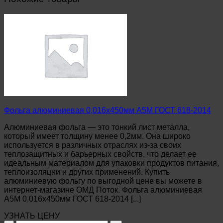
Фольга алюминиевая 0,016х450мм А5М ГОСТ 618-2014
Алюминиевая фольга — это тонкий лист металла,
который имеет толщину менее 0,2мм. Она широко
используется в различных отраслях из-за своих
теплозащитных и барьерных свойств, что делает ее
идеальным материалом для упаковки продуктов питания,
теплоизоляции и других применений. Купить
алюминиевую фольгу по выгодной цене вы можете в
интернет-магазине ОМД Поток. Фольга алюминиевая
А5М 0,016х450мм ГОСТ 618-2014 [...]
УЗНАТЬ ЦЕНУ