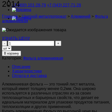
2014
+7 (800) 101-28-79
+7 (343) 227-71-28
Главная
>
Цветной металлопрокат
>
Алюминий
>
Фольга
алюминиевая
УЗНАТЬ ЦЕНУ
Количество
товара
Фольга
В корзину
алюминиевая
Категория:
Фольга алюминиевая
0,1х500мм
А5М
Описание
ГОСТ
Характеристики
618-
Оплата и доставка
2014
Алюминиевая фольга — это тонкий лист металла,
который имеет толщину менее 0,2мм. Она широко
используется в различных отраслях из-за своих
теплозащитных и барьерных свойств, что делает ее
идеальным материалом для упаковки продуктов питания,
теплоизоляции и других применений.
Купить алюминиевую фольгу по выгодной цене вы