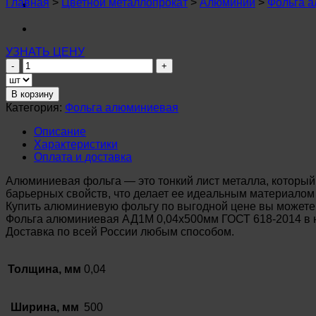
Главная
>
Цветной металлопрокат
>
Алюминий
>
Фольга 
УЗНАТЬ ЦЕНУ
Количество
товара
Фольга
В корзину
алюминиевая
Категория:
Фольга алюминиевая
0,04х500мм
АД1М
Описание
ГОСТ
Характеристики
618-
Оплата и доставка
2014
Алюминиевая фольга — это тонкий лист металла, который 
барьерных свойств, что делает ее идеальным материалом 
Купить алюминиевую фольгу по выгодной цене вы можете 
Фольга алюминиевая АД1М 0,04х500мм ГОСТ 618-2014 в н
Доставка по всей России любым способом.
Толщина, мм
0,04
Ширина, мм
500