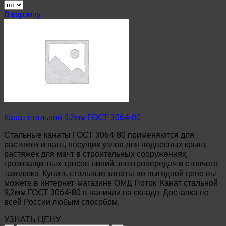
товара
Канат
В корзину
стальной
8,5мм
ГОСТ
3064-
80
Канат стальной 9,2мм ГОСТ 3064-80
Стальные канаты ГОСТ 3064-80 применяются для
растяжек и вант, несущих узлов для подвесных крыш,
растяжек для мачт в строительных сооружениях,
грозозащитных тросов линий электропередач и стоячего
такелажа. Купить стальные канаты по выгодной цене вы
можете в интернет-магазине ОМД Поток. Канат стальной
9,2мм ГОСТ 3064-80 в наличии на складе. Доставка по
всей России любым способом.
УЗНАТЬ ЦЕНУ