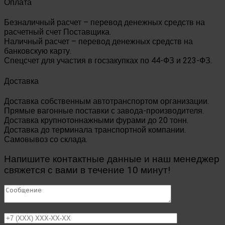
Оплата
Безналичный расчет – перевод денежных средств на
расчетный счет Поставщика.
Наличный расчет – перевод денежных средств на
банковскую карту.
Спецсчет для участия в госзакупках по 44-ФЗ и 223-ФЗ.
Доставка
Доставка собственным автотранспортом организации.
Прямые вагонные поставки с завода-производителя.
Доставка крупнотоннажными фурами до 20 тонн.
Доставка до терминала транспортной компании.
Самовывоз со склада.
Напишите контактные данные и наш менеджер
свяжется с вами в течение 10 минут!