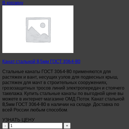
Канат
В корзину
стальной
10,5мм
ГОСТ
3064-
80
Канат стальной 8,5мм ГОСТ 3064-80
Стальные канаты ГОСТ 3064-80 применяются для
растяжек и вант, несущих узлов для подвесных крыш,
растяжек для мачт в строительных сооружениях,
грозозащитных тросов линий электропередач и стоячего
такелажа. Купить стальные канаты по выгодной цене вы
можете в интернет-магазине ОМД Поток. Канат стальной
8,5мм ГОСТ 3064-80 в наличии на складе. Доставка по
всей России любым способом.
УЗНАТЬ ЦЕНУ
Количество