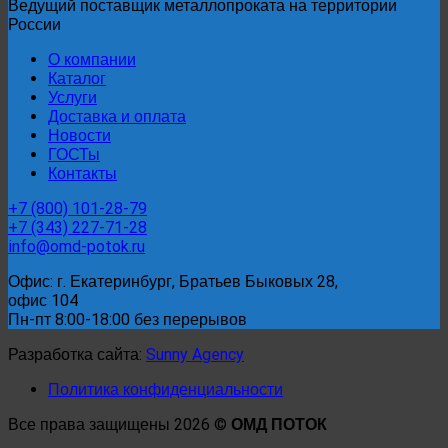
Ведущий поставщик металлопроката на территории
3064-
России
80
О компании
Каталог
Услуги
Доставка и оплата
Новости
ГОСТы
Контакты
+7 (800) 101-28-79
+7 (343) 227-71-28
info@omd-potok.ru
Офис: г. Екатеринбург, Братьев Быковых 28,
офис 104
Пн-пт 8:00-18:00 без перерывов
Разработка сайта:
Sunny Agency
Политика конфиденциальности
Все права защищены 2026 ©
ОМД ПОТОК