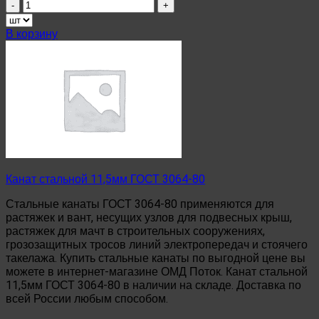
Количество
товара
Канат
В корзину
стальной
9,2мм
ГОСТ
3064-
80
Канат стальной 11,5мм ГОСТ 3064-80
Стальные канаты ГОСТ 3064-80 применяются для
растяжек и вант, несущих узлов для подвесных крыш,
растяжек для мачт в строительных сооружениях,
грозозащитных тросов линий электропередач и стоячего
такелажа. Купить стальные канаты по выгодной цене вы
можете в интернет-магазине ОМД Поток. Канат стальной
11,5мм ГОСТ 3064-80 в наличии на складе. Доставка по
всей России любым способом.