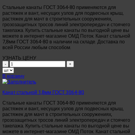
Стальные канаты ГОСТ 3064-80 применяются для
растяжек и вант, несущих узлов для подвесных крыш,
растяжек для мачт в строительных сооружениях,
грозозащитных тросов линий электропередач и стоячего
такелажа. Купить стальные канаты по выгодной цене вы
можете в интернет-магазине ОМД Поток. Канат стальной
7,8мм ГОСТ 3064-80 в наличии на складе. Доставка по
всей России любым способом.
УЗНАТЬ ЦЕНУ
Количество
товара
Канат
В корзину
стальной
7,8мм
ГОСТ
Канат стальной 1,8мм ГОСТ 3064-80
3064-
Стальные канаты ГОСТ 3064-80 применяются для
80
растяжек и вант, несущих узлов для подвесных крыш,
растяжек для мачт в строительных сооружениях,
грозозащитных тросов линий электропередач и стоячего
такелажа. Купить стальные канаты по выгодной цене вы
можете в интернет-магазине ОМД Поток. Канат стальной