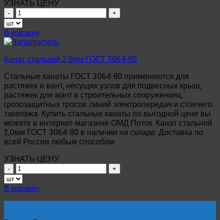
УЗНАТЬ ЦЕНУ
Количество
товара
Канат
В корзину
стальной
11,5мм
ГОСТ
Канат стальной 2,0мм ГОСТ 3064-80
3064-
Стальные канаты ГОСТ 3064-80 применяются для
80
растяжек и вант, несущих узлов для подвесных крыш,
растяжек для мачт в строительных сооружениях,
грозозащитных тросов линий электропередач и стоячего
такелажа. Купить стальные канаты по выгодной цене вы
можете в интернет-магазине ОМД Поток. Канат стальной
2,0мм ГОСТ 3064-80 в наличии на складе. Доставка по
всей России любым способом.
УЗНАТЬ ЦЕНУ
Количество
товара
Канат
В корзину
стальной
2,0мм
ГОСТ