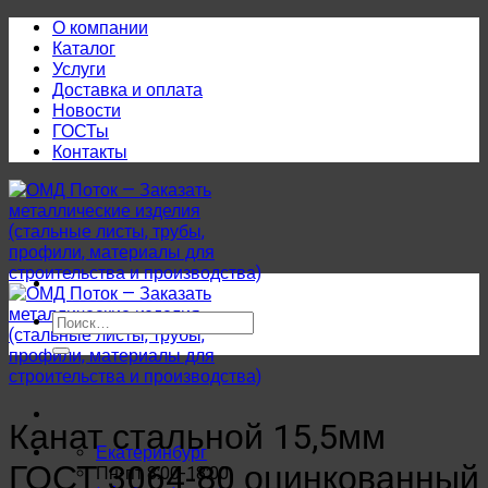
Skip
О компании
to
Каталог
content
Услуги
Доставка и оплата
Новости
ГОСТы
Контакты
Искать:
Канат стальной 15,5мм
Екатеринбург
ГОСТ 3064-80 оцинкованный
Пн-пт 8:00-18:00