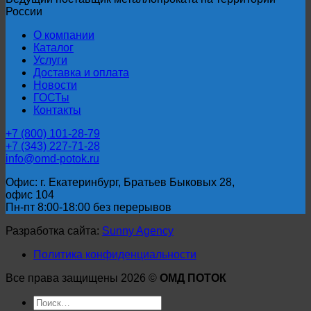
России
О компании
Каталог
Услуги
Доставка и оплата
Новости
ГОСТы
Контакты
+7 (800) 101-28-79
+7 (343) 227-71-28
info@omd-potok.ru
Офис: г. Екатеринбург, Братьев Быковых 28,
офис 104
Пн-пт 8:00-18:00 без перерывов
Разработка сайта:
Sunny Agency
Политика конфиденциальности
Все права защищены 2026 ©
ОМД ПОТОК
Искать: