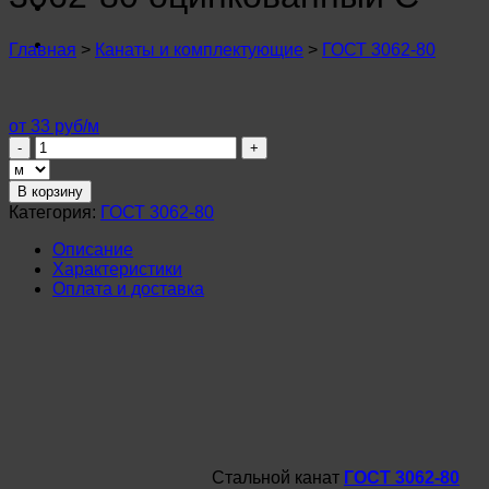
n
u
n
Главная
>
Канаты и комплектующие
>
ГОСТ 3062-80
u
n
u
n
от 33 руб/м
u
Количество
n
товара
u
Канат
В корзину
n
стальной
Категория:
ГОСТ 3062-80
u
3,1мм
n
ГОСТ
Описание
u
3062-
Характеристики
n
80
Оплата и доставка
u
оцинкованный
n
С
u
n
u
Стальной канат
ГОСТ 3062-80