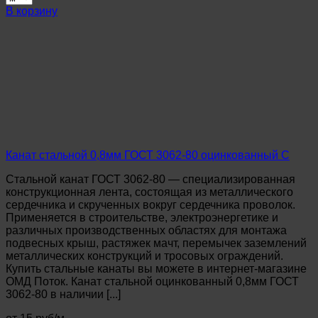
Канат
В корзину
стальной
0,85мм
ГОСТ
3062-
80
оцинкованный
С
Канат стальной 0,8мм ГОСТ 3062-80 оцинкованный С
Стальной канат ГОСТ 3062-80 — специализированная
конструкционная лента, состоящая из металлического
сердечника и скрученных вокруг сердечника проволок.
Применяется в строительстве, электроэнергетике и
различных производственных областях для монтажа
подвесных крыш, растяжек мачт, перемычек заземлений
металлических конструкций и тросовых ограждений.
Купить стальные канаты вы можете в интернет-магазине
ОМД Поток. Канат стальной оцинкованный 0,8мм ГОСТ
3062-80 в наличии [...]